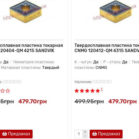
сплавная пластина токарная
Твердосплавная пластина то
20404-QM 4215 SANDVIK
CNMG 120412-QM 4315 SANDV
ь:
Да
Геометрия пластины:
K - чугун:
Да
P - сталь:
Да
Гео
Материал пластины:
Твердый
пластины:
CNMG
1
95грн
479.70грн
499.95грн
479.70грн
Предзаказ
Предзаказ