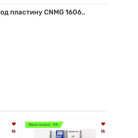
од пластину CNMG 1606..
Ваша скидка: -4%
Ваша скидк