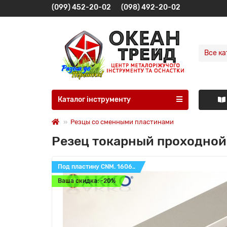
(099) 452-20-02
(098) 492-20-02
Все ка
Каталог інструменту
Резцы со сменными пластинами
Резец токарный проходной
Под пластину CNM. 1606..
Ваша скидка: -20%