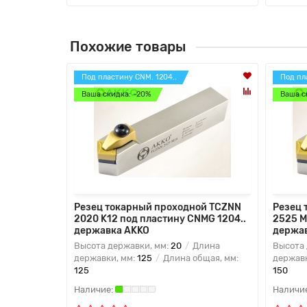
Похожие товары
Под пластину CNM. 1204..
Под пл
Ваша скидка: -20%
Ваша с
Резец токарный проходной TCZNN
Резец 
2020 K12 под пластину CNMG 1204..
2525 M
державка AKKO
держа
Высота державки, мм:
20
Длина
Высота 
державки, мм:
125
Длина общая, мм:
державк
125
150