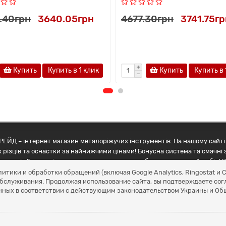
.40грн
3640.05грн
4677.30грн
3741.75гр
Купить
Купить в 1 клик
Купить
Купить в 
ЕЙД – інтернет магазин металоріжучих інструментів. На нашому сайті 
 різців та оснастки за найнижчими цінами! Бонусна система та смачні 
ртнерів Грамотні менеджери допоможуть зробити правильний вибір! К
литики и обработки обращений (включая Google Analytics, Ringostat 
обслуживания. Продолжая использование сайта, вы подтверждаете сог
нных в соответствии с действующим законодательством Украины и О