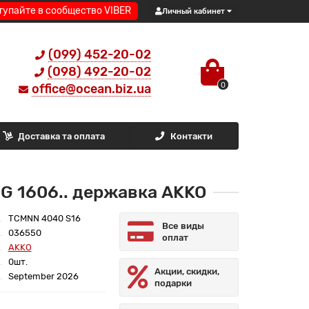
тупайте в сообщество VIBER
Личный кабинет
(099) 452-20-02
(098) 492-20-02
0
office@ocean.biz.ua
Доставка та оплата
Контакти
G 1606.. державка AKKO
TCMNN 4040 S16
Все виды
036550
оплат
AKKO
0шт.
Акции, скидки,
September 2026
подарки