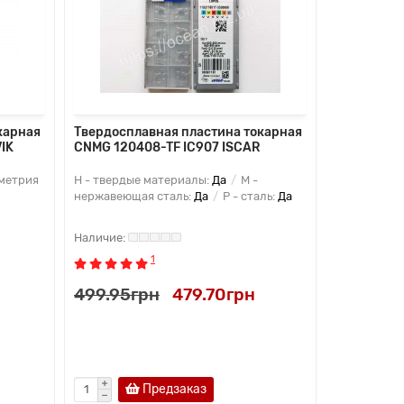
карная
Твердосплавная пластина токарная
Твердоспл
IK
CNMG 120408-TF IC907 ISCAR
CNMG 1204
метрия
H - твердые материалы:
Да
M -
P - сталь:
Д
нержавеющая сталь:
Да
P - сталь:
Да
CNMG
Мат
сплав
1
499.95грн
479.70грн
499.95г
Предзаказ