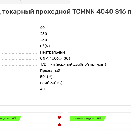
 токарный проходной TCMNN 4040 S16 п
40
250
250
0° (N)
Нейтральный
CNM. 1606.. (ISO)
T/D-тип (верхний двойной прижим)
Проходной
50° (M)
Ромб 80° (C)
40
кидка: -4%
Ваша скидка: -4%