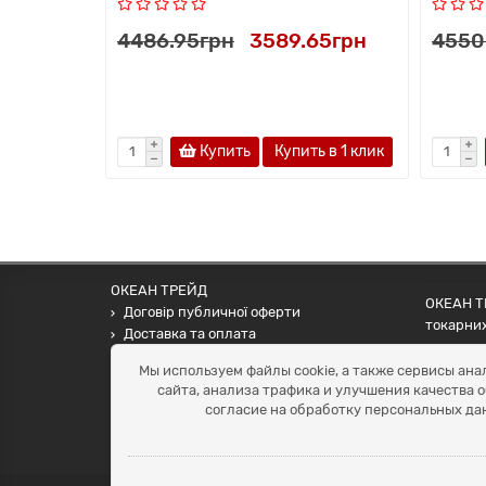
4486.95грн
3589.65грн
4550
Купить
Купить в 1 клик
ОКЕАН ТРЕЙД
ОКЕАН ТР
Договір публичної оферти
токарних
Доставка та оплата
наших па
Наші контакти
Мы используем файлы cookie, а также сервисы ана
Умови повернення
сайта, анализа трафика и улучшения качества 
+38 (099) 452-20-02
согласие на обработку персональных да
+38 (098) 492-20-02
office@ocean.biz.ua