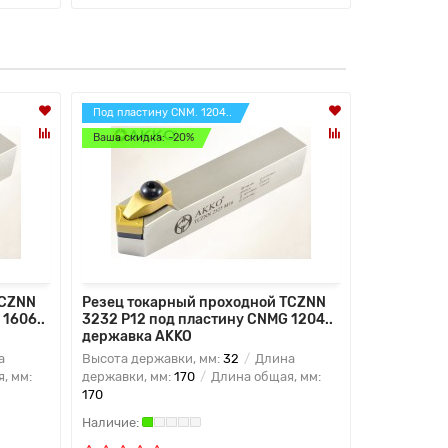
Под пластину CNM. 1204..
Под пластин
Ваша скидка: -20%
Ваша скидк
TCZNN
Резец токарный проходной TCZNN
Резец ток
1606..
3232 P12 под пластину CNMG 1204..
2525 M15 
державка AKKO
державка
а
Высота державки, мм:
32
Длина
Высота дер
, мм:
державки, мм:
170
Длина общая, мм:
державки, 
170
150