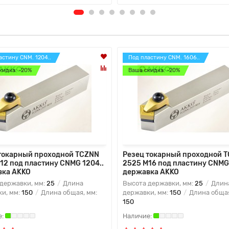
астину CNM. 1204..
Под пластину CNM. 1606..
кидка: -20%
Ваша скидка: -20%
токарный проходной TCZNN
Резец токарный проходной 
12 под пластину CNMG 1204..
2525 M16 под пластину CNMG 
вка AKKO
державка AKKO
державки, мм:
25
Длина
Высота державки, мм:
25
Длин
и, мм:
150
Длина общая, мм:
державки, мм:
150
Длина общая
150