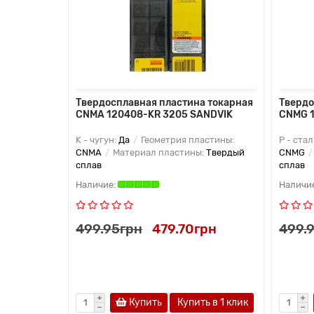
 токарная
Твердосплавная пластина токарная
Твердо
CNMA 120408-KR 3205 SANDVIK
CNMG 1
астины:
K - чугун:
Да
Геометрия пластины:
P - стал
:
Твердый
CNMA
Материал пластины:
Твердый
CNMG
сплав
сплав
н
499.95грн
479.70грн
499.
Купить
Купить в 1 клик