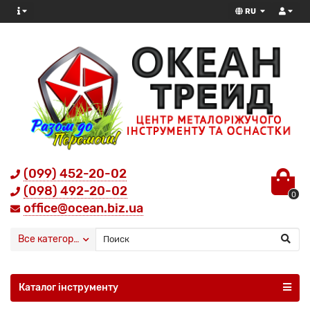
RU
(099) 452-20-02
(098) 492-20-02
0
office@ocean.biz.ua
Все категории
Каталог інструменту