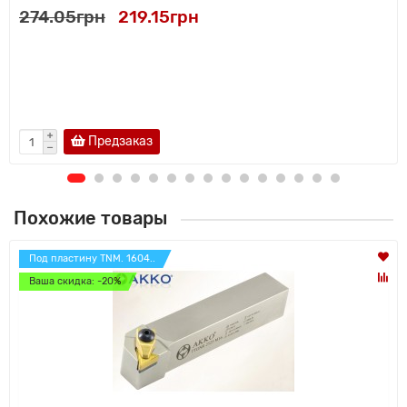
274.05грн
219.15грн
Предзаказ
Похожие товары
Под пластину TNM. 1604..
Ваша скидка: -20%