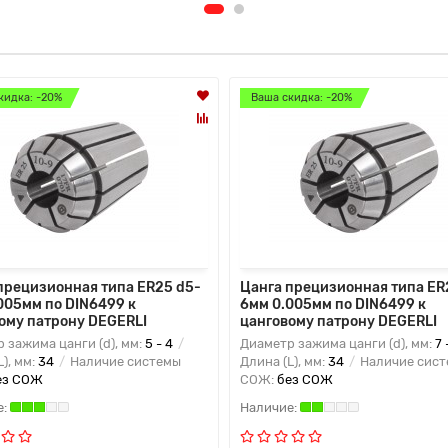
кидка: -20%
Ваша скидка: -20%
прецизионная типа ER25 d5-
Цанга прецизионная типа ER
005мм по DIN6499 к
6мм 0.005мм по DIN6499 к
ому патрону DEGERLI
цанговому патрону DEGERLI
 зажима цанги (d), мм:
5 - 4
Диаметр зажима цанги (d), мм:
7 
L), мм:
34
Наличие системы
Длина (L), мм:
34
Наличие сис
ез СОЖ
СОЖ:
без СОЖ