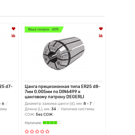
Ваша скидка: -20%
Ваша скидк
25 d7-
Цанга прецизионная типа ER25 d8-
Цанга пре
7мм 0.005мм по DIN6499 к
8мм 0.005
цанговому патрону DEGERLI
цанговому
- 6
Диаметр зажима цанги (d), мм:
8 - 7
Диаметр заж
темы
Длина (L), мм:
34
Наличие системы
Длина (L), м
СОЖ:
без СОЖ
СОЖ:
без 