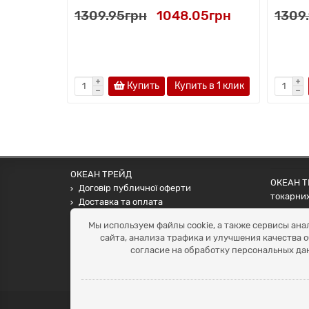
1309.95грн
1048.05грн
1309
Купить
Купить в 1 клик
ОКЕАН ТРЕЙД
ОКЕАН ТР
Договір публичної оферти
токарних
Доставка та оплата
наших па
Наші контакти
Мы используем файлы cookie, а также сервисы ана
Умови повернення
сайта, анализа трафика и улучшения качества 
+38 (099) 452-20-02
согласие на обработку персональных да
+38 (098) 492-20-02
office@ocean.biz.ua