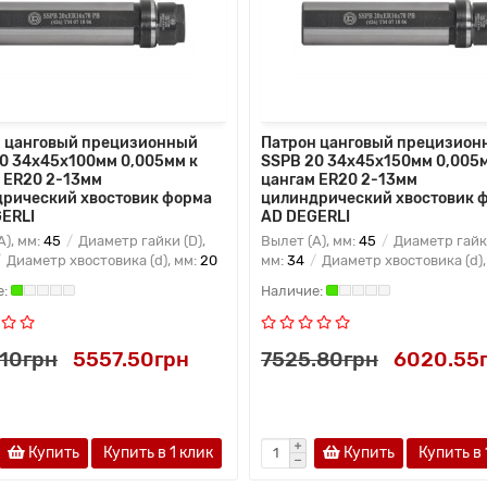
 цанговый прецизионный
Патрон цанговый прецизион
0 34x45x100мм 0,005мм к
SSPB 20 34x45x150мм 0,005м
 ER20 2-13мм
цангам ER20 2-13мм
рический хвостовик форма
цилиндрический хвостовик 
ERLI
AD DEGERLI
A), мм:
45
Диаметр гайки (D),
Вылет (A), мм:
45
Диаметр гайки
Диаметр хвостовика (d), мм:
20
мм:
34
Диаметр хвостовика (d),
.10грн
5557.50грн
7525.80грн
6020.55
Купить
Купить в 1 клик
Купить
Купить в 