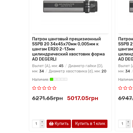
зионный
Патрон цанговый прецизионный
Патрон
005мм к
SSPB 20 34x45x70мм 0,005мм к
SSPB 2
цангам ER20 2-13мм
цангам
ик форма
цилиндрический хвостовик форма
цилинд
AD DEGERLI
AD DEG
айки (D),
Вылет (A), мм:
45
Диаметр гайки (D),
Вылет (
(d), мм:
25
мм:
34
Диаметр хвостовика (d), мм:
20
мм:
34
0грн
6271.65грн
5017.05грн
6947
ь в 1 клик
Купить
Купить в 1 клик