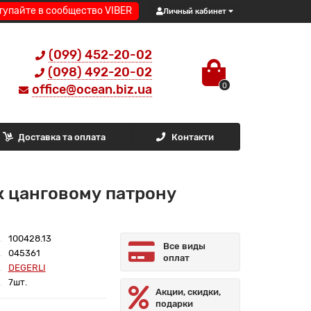
тупайте в сообщество VIBER
Личный кабинет
(099) 452-20-02
(098) 492-20-02
0
office@ocean.biz.ua
Доставка та оплата
Контакти
к цанговому патрону
100428.13
Все виды
045361
оплат
DEGERLI
7шт.
Акции, скидки,
подарки