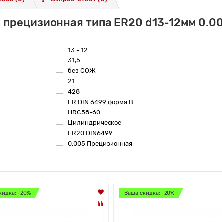
 прецизионная типа ER20 d13-12мм 0.0
13 - 12
31,5
без СОЖ
21
428
ER DIN 6499 форма B
HRC58-60
Цилиндрическое
ER20 DIN6499
0,005 Прецизионная
кидка: -20%
Ваша скидка: -20%