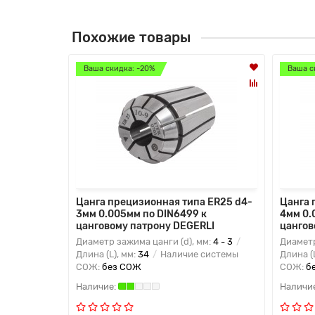
Похожие товары
Ваша скидка: -20%
Ваша с
Цанга прецизионная типа ER25 d4-
Цанга 
3мм 0.005мм по DIN6499 к
4мм 0.
цанговому патрону DEGERLI
цангов
Диаметр зажима цанги (d), мм:
4 - 3
Диаметр
Длина (L), мм:
34
Наличие системы
Длина (
СОЖ:
без СОЖ
СОЖ:
б