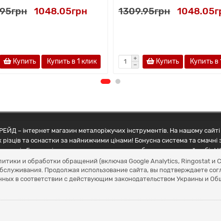
.95грн
1048.05грн
1309.95грн
1048.05г
Купить
Купить в 1 клик
Купить
Купить в 
ЕЙД – інтернет магазин металоріжучих інструментів. На нашому сайті 
 різців та оснастки за найнижчими цінами! Бонусна система та смачні 
ртнерів Грамотні менеджери допоможуть зробити правильний вибір! К
литики и обработки обращений (включая Google Analytics, Ringostat 
обслуживания. Продолжая использование сайта, вы подтверждаете сог
нных в соответствии с действующим законодательством Украины и О