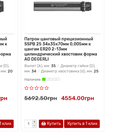
ный
Патрон цанговый прецизионный
Патрон ца
м к
SSPB 25 34x35x70мм 0,005мм к
SSPB 25 3
цангам ER20 2-13мм
цангам ER
форма
цилиндрический хвостовик форма
цилиндрич
AD DEGERLI
AD DEGERL
 (D),
Вылет (A), мм:
35
Диаметр гайки (D),
Вылет (A), 
 мм:
20
мм:
34
Диаметр хвостовика (d), мм:
25
мм:
34
Диа
грн
5692.50грн
4554.00грн
6947.10
1 клик
Купить
Купить в 1 клик