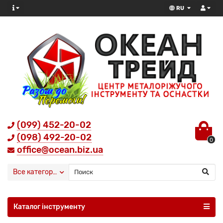
RU
(099) 452-20-02
(098) 492-20-02
0
office@ocean.biz.ua
Все категории
Каталог інструменту