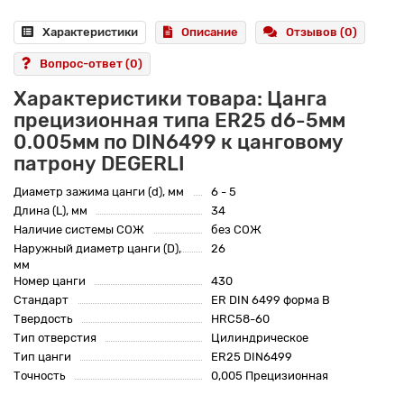
Характеристики
Описание
Отзывов (0)
Вопрос-ответ
(0)
Характеристики товара: Цанга
прецизионная типа ER25 d6-5мм
0.005мм по DIN6499 к цанговому
патрону DEGERLI
Диаметр зажима цанги (d), мм
6 - 5
Длина (L), мм
34
Наличие системы СОЖ
без СОЖ
Наружный диаметр цанги (D),
26
мм
Номер цанги
430
Стандарт
ER DIN 6499 форма B
Твердость
HRC58-60
Тип отверстия
Цилиндрическое
Тип цанги
ER25 DIN6499
Точность
0,005 Прецизионная