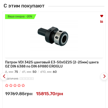
С этим покупают
Ваша скидка: -20%
Патрон VDI 3425 цанговый E3-50xOZ25 (2-25мм) цанга
OZ DIN 6388 по DIN 69880 EROGLU
A, мм:
75
d1, мм:
50
d10, мм:
60
19769.85грн
15815.70грн