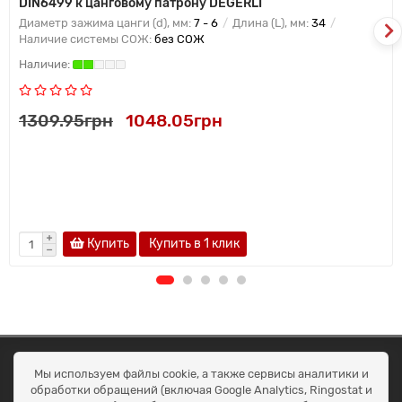
DIN6499 к цанговому патрону DEGERLI
Диаметр зажима цанги (d), мм:
7 - 6
Длина (L), мм:
34
Наличие системы СОЖ:
без СОЖ
1309.95грн
1048.05грн
Купить
Купить в 1 клик
ОКЕАН ТРЕЙД
Мы используем файлы cookie, а также сервисы аналитики и
Договір публичної оферти
обработки обращений (включая Google Analytics, Ringostat и
Доставка та оплата