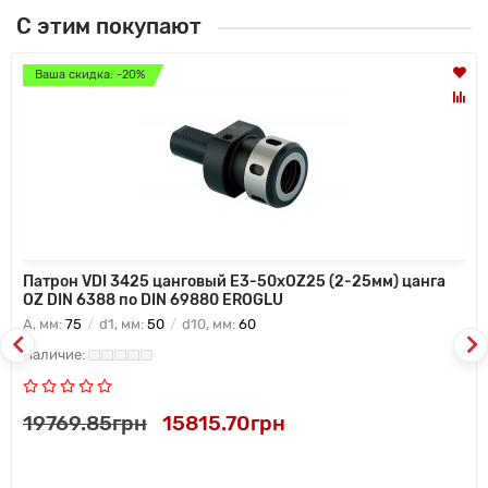
С этим покупают
Ваша скидка: -20%
Патрон VDI 3425 цанговый E3-50xOZ25 (2-25мм) цанга
OZ DIN 6388 по DIN 69880 EROGLU
A, мм:
75
d1, мм:
50
d10, мм:
60
19769.85грн
15815.70грн