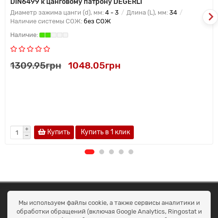
DIN6499 к цанговому патрону DEGERLI
Диаметр зажима цанги (d), мм:
4 - 3
Длина (L), мм:
34
Наличие системы СОЖ:
без СОЖ
1309.95грн
1048.05грн
Купить
Купить в 1 клик
ОКЕАН ТРЕЙД
Мы используем файлы cookie, а также сервисы аналитики и
Договір публичної оферти
обработки обращений (включая Google Analytics, Ringostat и
Доставка та оплата