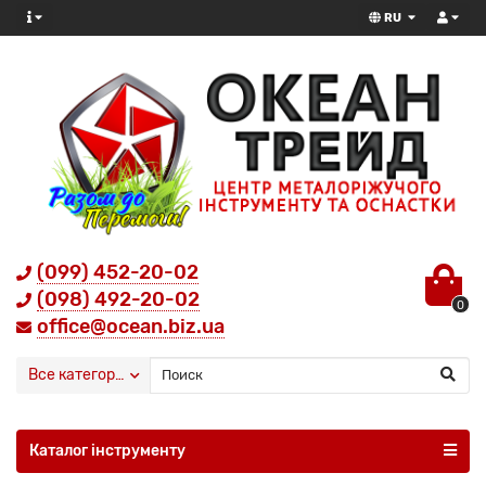
RU
(099) 452-20-02
(098) 492-20-02
0
office@ocean.biz.ua
Все категории
Каталог інструменту