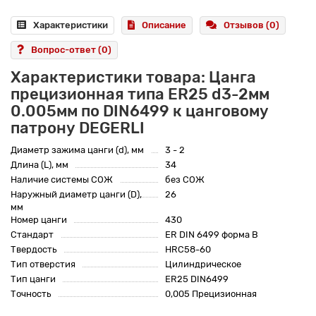
Характеристики
Описание
Отзывов (0)
Вопрос-ответ
(0)
Характеристики товара: Цанга
прецизионная типа ER25 d3-2мм
0.005мм по DIN6499 к цанговому
патрону DEGERLI
Диаметр зажима цанги (d), мм
3 - 2
Длина (L), мм
34
Наличие системы СОЖ
без СОЖ
Наружный диаметр цанги (D),
26
мм
Номер цанги
430
Стандарт
ER DIN 6499 форма B
Твердость
HRC58-60
Тип отверстия
Цилиндрическое
Тип цанги
ER25 DIN6499
Точность
0,005 Прецизионная