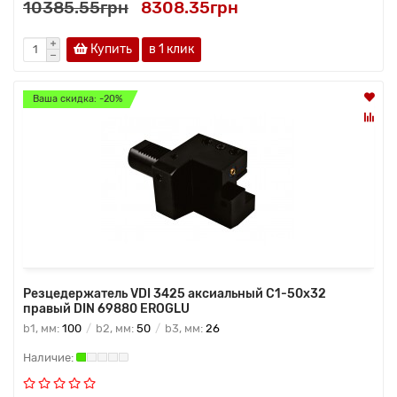
10385.55грн
8308.35грн
Купить
в 1 клик
Ваша скидка: -20%
Резцедержатель VDI 3425 аксиальный C1-50х32
правый DIN 69880 EROGLU
b1, мм:
100
b2, мм:
50
b3, мм:
26