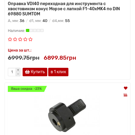
Оправка VDI40 переходная для инструмента с
хвостовиком конус Морзе с лапкой F1-40хMK4 по DIN
69880 SUMTOM
A, мм:
36
d1, мм:
40
d4,мм:
55
Цена за шт.:
6999.75грн
6899.85грн
Купить
в 1 клик
Ваша скидка: -23%