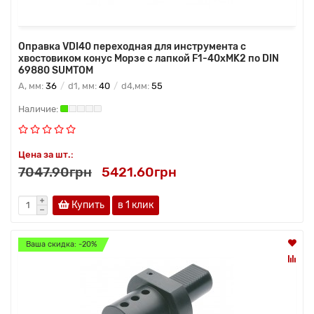
Оправка VDI40 переходная для инструмента с
хвостовиком конус Морзе с лапкой F1-40хMK2 по DIN
69880 SUMTOM
A, мм:
36
d1, мм:
40
d4,мм:
55
Цена за шт.:
7047.90грн
5421.60грн
Купить
в 1 клик
Ваша скидка: -20%