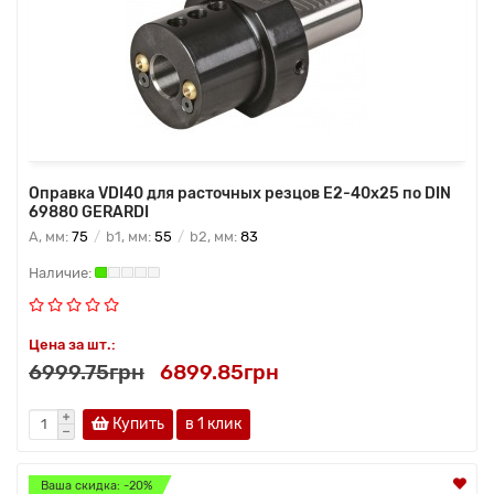
Оправка VDI40 для расточных резцов E2-40х25 по DIN
69880 GERARDI
A, мм:
75
b1, мм:
55
b2, мм:
83
Цена за шт.:
6999.75грн
6899.85грн
Купить
в 1 клик
Ваша скидка: -20%