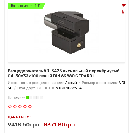
Ваша скидка: -11%
Резцедержатель VDI 3425 аксиальный перевёрнутый
C4-50х32x100 левый DIN 69880 GERARDI
Исполнение резцедержателя:
Левый
Размер хвостовика:
VDI
50
Стандарт ISO DIN:
DIN ISO 10889-4
Цена за шт.:
9418.50грн
8371.80грн