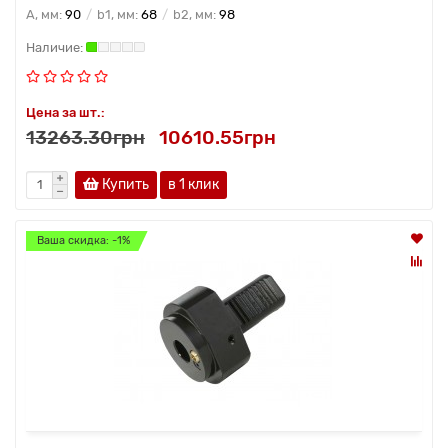
A, мм:
90
b1, мм:
68
b2, мм:
98
Цена за шт.:
13263.30грн
10610.55грн
Купить
в 1 клик
Ваша скидка: -1%