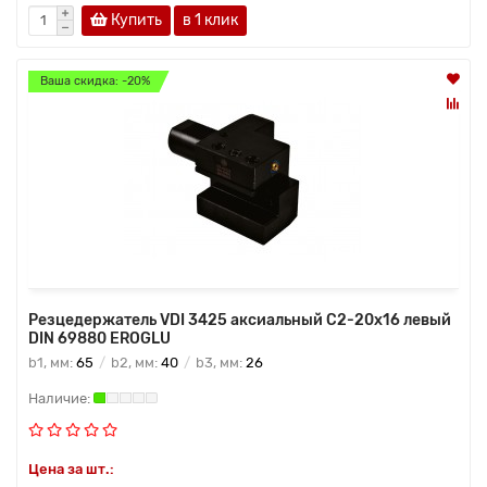
Купить
в 1 клик
Ваша скидка: -20%
Резцедержатель VDI 3425 аксиальный C2-20х16 левый
DIN 69880 EROGLU
b1, мм:
65
b2, мм:
40
b3, мм:
26
Цена за шт.: