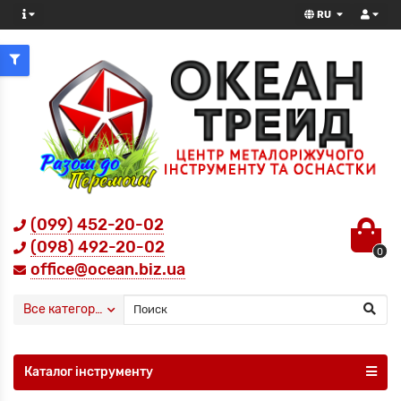
RU
(099) 452-20-02
(098) 492-20-02
0
office@ocean.biz.ua
Все категории
Каталог інструменту