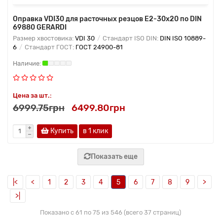
Оправка VDI30 для расточных резцов Е2-30х20 по DIN
69880 GERARDI
Размер хвостовика:
VDI 30
Стандарт ISO DIN:
DIN ISO 10889-
6
Стандарт ГОСТ:
ГОСТ 24900-81
Цена за шт.:
6999.75грн
6499.80грн
Купить
в 1 клик
Показать еще
|<
<
1
2
3
4
5
6
7
8
9
>
>|
Показано с 61 по 75 из 546 (всего 37 страниц)