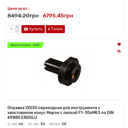
Цена за шт.:
8494.20грн
6795.45грн
Купить
в 1 клик
Ваша скидка: -20%
Оправка VDI30 переходная для инструмента с
хвостовиком конус Морзе с лапкой F1-30хMK3 по DIN
69880 EROGLU
A, мм:
66
d1, мм:
30
d4,мм:
58