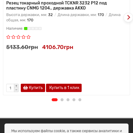
Резец токарный проходной TCKNR 3232 P12 под
пластину CNMG 1204.. державка AKKO
Высота державки, мм:
32
Длина державки, мм:
170
Длина
общая, мм:
170
5133.60грн
4106.70грн
Купить
Купить в 1 клик
ОКЕАН ТРЕЙД
Мы используем файлы cookie, а также сервисы аналитики и
Договір публичної оферти