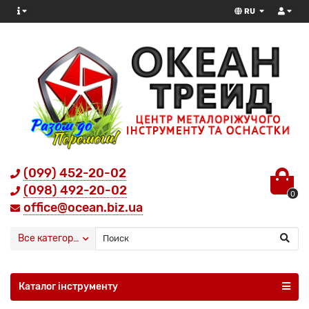
RU
(099) 452-20-02
(098) 492-20-02
0
office@ocean.biz.ua
Все категории
Каталог інструменту