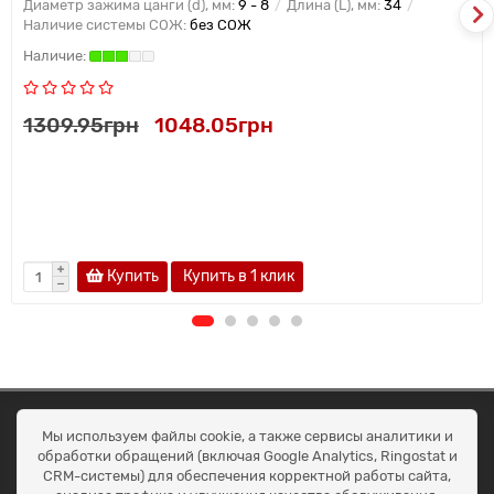
Диаметр зажима цанги (d), мм:
9 - 8
Длина (L), мм:
34
Наличие системы СОЖ:
без СОЖ
1309.95грн
1048.05грн
Купить
Купить в 1 клик
ОКЕАН ТРЕЙД
Мы используем файлы cookie, а также сервисы аналитики и
Договір публичної оферти
обработки обращений (включая Google Analytics, Ringostat и
Доставка та оплата
CRM-системы) для обеспечения корректной работы сайта,
Наші контакти