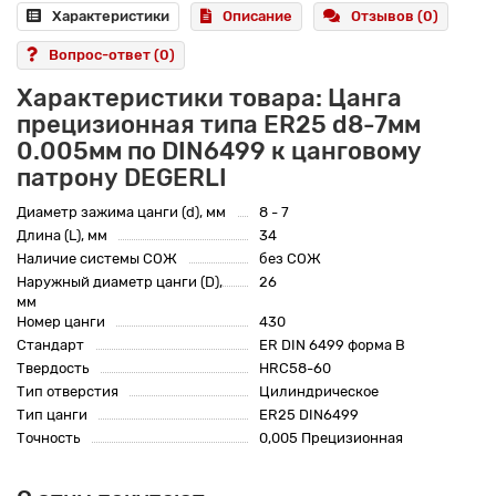
Характеристики
Описание
Отзывов (0)
Вопрос-ответ
(0)
Характеристики товара: Цанга
прецизионная типа ER25 d8-7мм
0.005мм по DIN6499 к цанговому
патрону DEGERLI
Диаметр зажима цанги (d), мм
8 - 7
Длина (L), мм
34
Наличие системы СОЖ
без СОЖ
Наружный диаметр цанги (D),
26
мм
Номер цанги
430
Стандарт
ER DIN 6499 форма B
Твердость
HRC58-60
Тип отверстия
Цилиндрическое
Тип цанги
ER25 DIN6499
Точность
0,005 Прецизионная