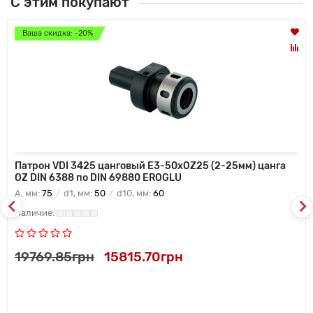
С этим покупают
Ваша скидка: -20%
Патрон VDI 3425 цанговый E3-50xOZ25 (2-25мм) цанга
OZ DIN 6388 по DIN 69880 EROGLU
A, мм:
75
d1, мм:
50
d10, мм:
60
19769.85грн
15815.70грн