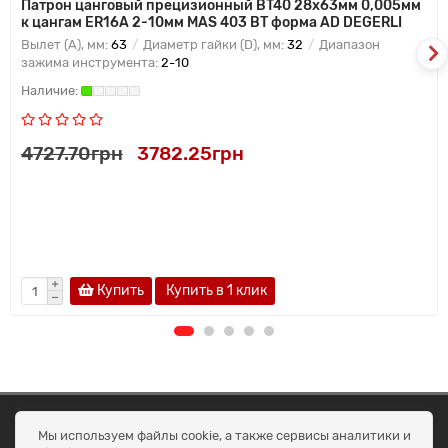
Патрон цанговый прецизионный BT40 28x63мм 0,005мм
к цангам ER16A 2-10мм MAS 403 BT форма AD DEGERLI
Вылет (A), мм:
63
Диаметр гайки (D), мм:
32
Диапазон
зажима инструмента:
2-10
4727.70грн
3782.25грн
Купить
Купить в 1 клик
ОКЕАН ТРЕЙД
Мы используем файлы cookie, а также сервисы аналитики и
Договір публичної оферти