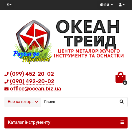
RU
(099) 452-20-02
(098) 492-20-02
0
office@ocean.biz.ua
Все категории
Каталог інструменту