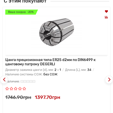
С этим покупают
Ваша скидка: -20%
Цанга прецизионная типа ER25 d2мм по DIN6499 к
цанговому патрону DEGERLI
Диаметр зажима цанги (d), мм:
2 - 1
Длина (L), мм:
34
Наличие системы СОЖ:
без СОЖ
1746.90грн
1397.70грн