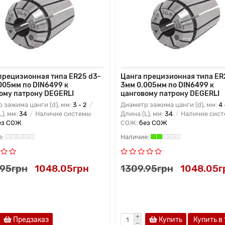
прецизионная типа ER25 d3-
Цанга прецизионная типа ER
005мм по DIN6499 к
3мм 0.005мм по DIN6499 к
ому патрону DEGERLI
цанговому патрону DEGERLI
 зажима цанги (d), мм:
3 - 2
Диаметр зажима цанги (d), мм:
4 
L), мм:
34
Наличие системы
Длина (L), мм:
34
Наличие сис
ез СОЖ
СОЖ:
без СОЖ
.95грн
1048.05грн
1309.95грн
1048.05г
Предзаказ
Купить
Купить в 