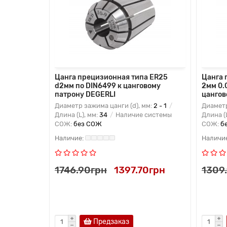
9,8мм
Цанга прецизионная типа ER25
Цанга 
нговому
d2мм по DIN6499 к цанговому
2мм 0.
патрону DEGERLI
цангов
м:
20 -
Диаметр зажима цанги (d), мм:
2 - 1
Диаметр
ичие
Длина (L), мм:
34
Наличие системы
Длина (
СОЖ:
без СОЖ
СОЖ:
б
15грн
1746.90грн
1397.70грн
1309
Предзаказ