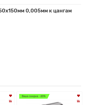
50x150мм 0,005мм к цангам
Ваша скидка: -20%
Ваша скидк