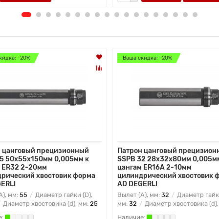
кидка: -20%
Ваша скидка: -20%
 цанговый прецизионный
Патрон цанговый прецизион
5 50x55x150мм 0,005мм к
SSPB 32 28x32x80мм 0,005м
 ER32 2-20мм
цангам ER16A 2-10мм
рический хвостовик форма
цилиндрический хвостовик 
ERLI
AD DEGERLI
A), мм:
55
Диаметр гайки (D),
Вылет (A), мм:
32
Диаметр гайки
Диаметр хвостовика (d), мм:
25
мм:
32
Диаметр хвостовика (d),