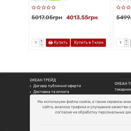
5017.05грн
4013.55грн
5499
Купить
Купить в 1 клик
ОКЕАН ТРЕЙД
ОКЕАН ТР
Договір публичної оферти
токарних
Доставка та оплата
наших па
Наші контакти
Мы используем файлы cookie, а также сервисы ана
Умови повернення
сайта, анализа трафика и улучшения качества 
+38 (099) 452-20-02
согласие на обработку персональных да
+38 (098) 492-20-02
office@ocean.biz.ua