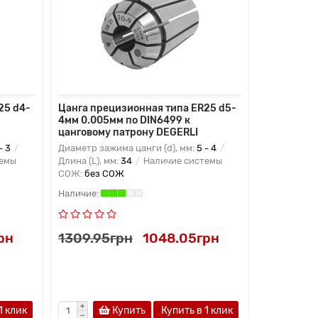
25 d4-
Цанга прецизионная типа ER25 d5-
Цанга пре
4мм 0.005мм по DIN6499 к
5мм 0.005
цанговому патрону DEGERLI
цанговому
- 3
Диаметр зажима цанги (d), мм:
5 - 4
Диаметр заж
темы
Длина (L), мм:
34
Наличие системы
Длина (L), м
СОЖ:
без СОЖ
СОЖ:
без 
рн
1309.95грн
1048.05грн
1309.95
1 клик
Купить
Купить в 1 клик