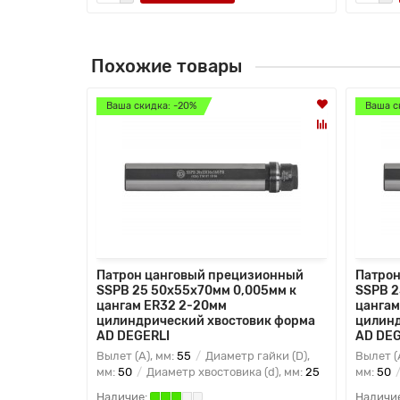
Похожие товары
Ваша скидка: -20%
Ваша с
Патрон цанговый прецизионный
Патрон
SSPB 25 50x55x70мм 0,005мм к
SSPB 2
цангам ER32 2-20мм
цангам
цилиндрический хвостовик форма
цилинд
AD DEGERLI
AD DEG
Вылет (A), мм:
55
Диаметр гайки (D),
Вылет (
мм:
50
Диаметр хвостовика (d), мм:
25
мм:
50