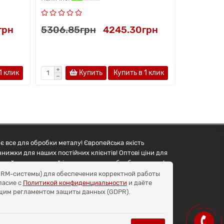
грн
5306.85грн
4245.30грн
6271.65
1 клик
Купить
Купить в 1 клик
є все для обробки металу! Європейська якість
знижки для наших постійних клієнтів! Оптові ціни для
упуйте правильний інструмент для обробки металу!
и CRM-системы) для обеспечения корректной работы
ласие с
Политикой конфиденциальности
и даёте
бщим регламентом защиты данных (GDPR).