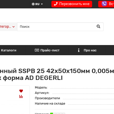
Перезвонить мне
Вс
RU
тегории
Каталоги
Прайс-лист
Про нас
нный SSPB 25 42x50x150мм 0,005м
к форма AD DEGERLI
Модель:
Артикул:
Производители
Наличие на складе