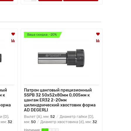
Ваша скидка: -20%
Ваша скидк
ный
Патрон цанговый прецизионный
Патрон ца
м к
SSPB 32 50x52x80мм 0,005мм к
SSPB 32 6
цангам ER32 2-20мм
цангам ER
форма
цилиндрический хвостовик форма
цилиндрич
AD DEGERLI
AD DEGERL
 (D),
Вылет (A), мм:
52
Диаметр гайки (D),
Вылет (A), 
 мм:
32
мм:
50
Диаметр хвостовика (d), мм:
32
мм:
63
Диа