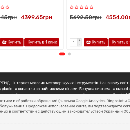
.45грн
4399.65грн
5692.50грн
4554.00
Купить
Купить в 1 клик
Купить
Купить в 
ЕЙД – інтернет магазин металоріжучих інструментів. На нашому сайті 
 різців та оснастки за найнижчими цінами! Бонусна система та смачні 
ртнерів Грамотні менеджери допоможуть зробити правильний вибір! К
литики и обработки обращений (включая Google Analytics, Ringostat 
обслуживания. Продолжая использование сайта, вы подтверждаете сог
нных в соответствии с действующим законодательством Украины и О