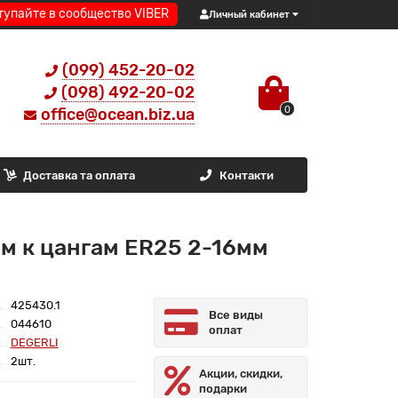
тупайте в сообщество VIBER
Личный кабинет
(099) 452-20-02
(098) 492-20-02
0
office@ocean.biz.ua
Доставка та оплата
Контакти
м к цангам ER25 2-16мм
425430.1
Все виды
044610
оплат
DEGERLI
2шт.
Акции, скидки,
подарки