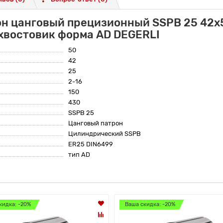
он цанговый прецизионный SSPB 25 42x
хвостовик форма AD DEGERLI
50
42
25
2-16
150
430
SSPB 25
Цанговый патрон
Цилиндрический SSPB
ER25 DIN6499
тип AD
кидка: -20%
Ваша скидка: -20%