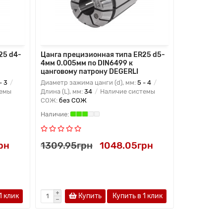
25 d4-
Цанга прецизионная типа ER25 d5-
Цанга пре
4мм 0.005мм по DIN6499 к
5мм 0.005
цанговому патрону DEGERLI
цанговому
- 3
Диаметр зажима цанги (d), мм:
5 - 4
Диаметр заж
темы
Длина (L), мм:
34
Наличие системы
Длина (L), м
СОЖ:
без СОЖ
СОЖ:
без 
рн
1309.95грн
1048.05грн
1309.95
1 клик
Купить
Купить в 1 клик