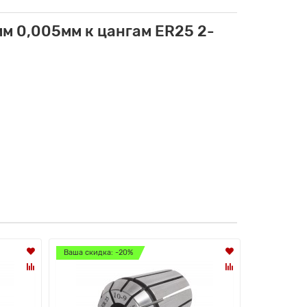
м 0,005мм к цангам ER25 2-
Ваша скидка: -20%
Ваша скидк