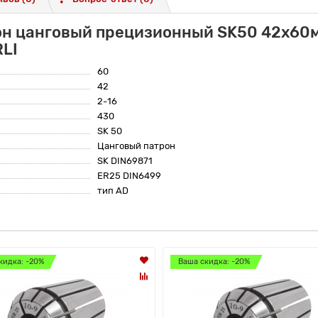
он цанговый прецизионный SK50 42x60м
RLI
60
42
2-16
430
SK 50
Цанговый патрон
SK DIN69871
ER25 DIN6499
тип AD
кидка: -20%
Ваша скидка: -20%