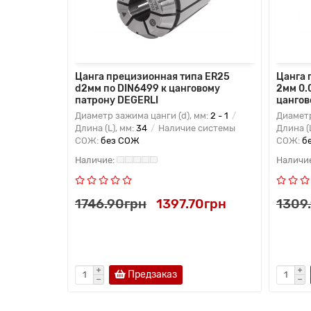
9,8мм
Цанга прецизионная типа ER25
Цанга 
нговому
d2мм по DIN6499 к цанговому
2мм 0.
патрону DEGERLI
цангов
м:
20 -
Диаметр зажима цанги (d), мм:
2 - 1
Диаметр
ичие
Длина (L), мм:
34
Наличие системы
Длина (
СОЖ:
без СОЖ
СОЖ:
б
15грн
1746.90грн
1397.70грн
1309
Предзаказ