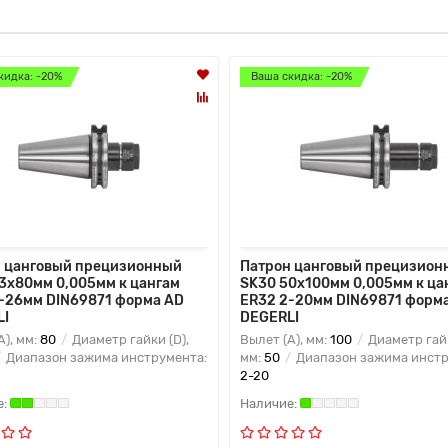
кидка: -20%
Ваша скидка: -20%
 цанговый прецизионный
Патрон цанговый прецизион
3x80мм 0,005мм к цангам
SK30 50x100мм 0,005мм к ца
-26мм DIN69871 форма AD
ER32 2-20мм DIN69871 форм
LI
DEGERLI
A), мм:
80
Диаметр гайки (D),
Вылет (A), мм:
100
Диаметр гайк
Диапазон зажима инструмента:
мм:
50
Диапазон зажима инстр
2-20