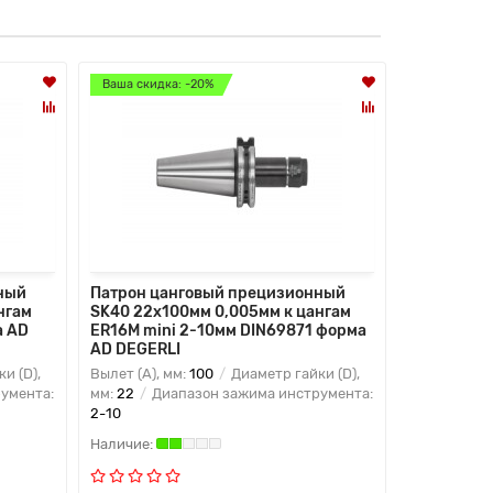
Ваша скидка: -20%
Ваша скидк
ный
Патрон цанговый прецизионный
Патрон ца
нгам
SK40 22x100мм 0,005мм к цангам
SK40 28x1
а AD
ER16M mini 2-10мм DIN69871 форма
ER16A 2-1
AD DEGERLI
DEGERLI
и (D),
Вылет (A), мм:
100
Диаметр гайки (D),
Вылет (A), 
умента:
мм:
22
Диапазон зажима инструмента:
мм:
32
Диа
2-10
2-10