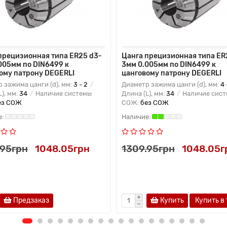
прецизионная типа ER25 d3-
Цанга прецизионная типа ER
005мм по DIN6499 к
3мм 0.005мм по DIN6499 к
ому патрону DEGERLI
цанговому патрону DEGERLI
 зажима цанги (d), мм:
3 - 2
Диаметр зажима цанги (d), мм:
4 
L), мм:
34
Наличие системы
Длина (L), мм:
34
Наличие сис
ез СОЖ
СОЖ:
без СОЖ
.95грн
1048.05грн
1309.95грн
1048.05г
Предзаказ
Купить
Купить в 