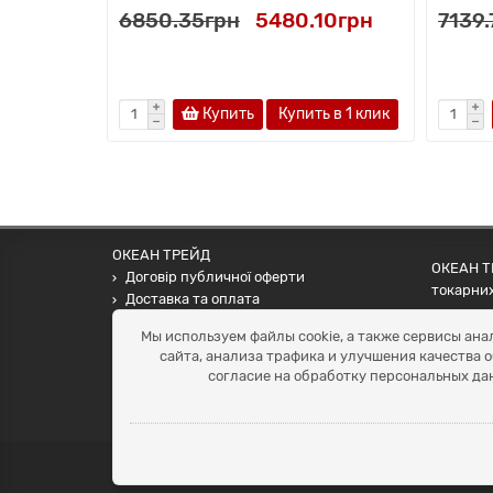
6850.35грн
5480.10грн
7139
Купить
Купить в 1 клик
ОКЕАН ТРЕЙД
ОКЕАН ТР
Договір публичної оферти
токарних
Доставка та оплата
наших па
Наші контакти
Мы используем файлы cookie, а также сервисы ана
Умови повернення
сайта, анализа трафика и улучшения качества 
+38 (099) 452-20-02
согласие на обработку персональных да
+38 (098) 492-20-02
office@ocean.biz.ua