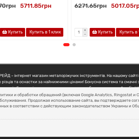
.70грн
5711.85грн
6271.65грн
5017.05г
Купить
Купить в 1 клик
Купить
Купить в 
ЕЙД – інтернет магазин металоріжучих інструментів. На нашому сайті 
 різців та оснастки за найнижчими цінами! Бонусна система та смачні 
ртнерів Грамотні менеджери допоможуть зробити правильний вибір! К
литики и обработки обращений (включая Google Analytics, Ringostat 
обслуживания. Продолжая использование сайта, вы подтверждаете сог
нных в соответствии с действующим законодательством Украины и О