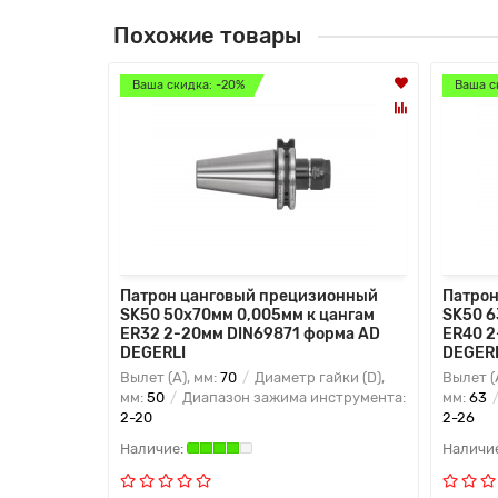
Похожие товары
Ваша скидка: -20%
Ваша с
Патрон цанговый прецизионный
Патрон
SK50 50x70мм 0,005мм к цангам
SK50 6
ER32 2-20мм DIN69871 форма AD
ER40 2
DEGERLI
DEGER
Вылет (A), мм:
70
Диаметр гайки (D),
Вылет (
мм:
50
Диапазон зажима инструмента:
мм:
63
2-20
2-26