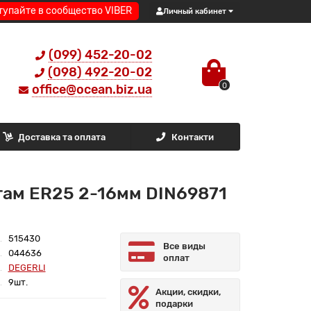
тупайте в сообщество VIBER
Личный кабинет
(099) 452-20-02
(098) 492-20-02
0
office@ocean.biz.ua
Доставка та оплата
Контакти
гам ER25 2-16мм DIN69871
515430
Все виды
044636
оплат
DEGERLI
9шт.
Акции, скидки,
подарки