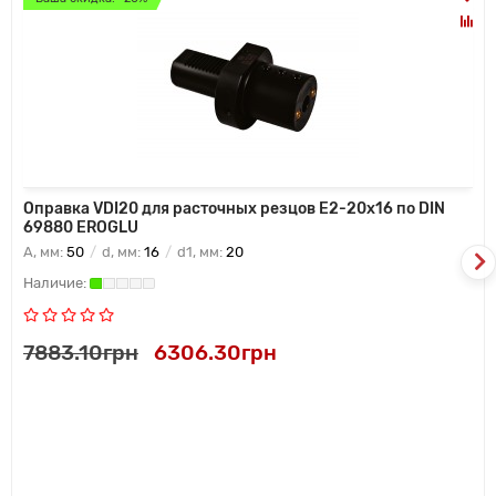
Оправка VDI20 для расточных резцов Е2-20х16 по DIN
69880 EROGLU
A, мм:
50
d, мм:
16
d1, мм:
20
7883.10грн
6306.30грн