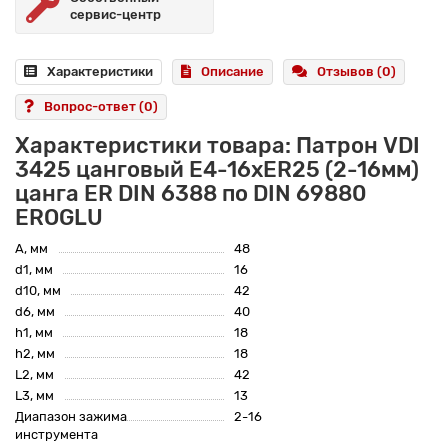
сервис-центр
Характеристики
Описание
Отзывов (0)
Вопрос-ответ
(0)
Характеристики товара: Патрон VDI
3425 цанговый E4-16xER25 (2-16мм)
цанга ER DIN 6388 по DIN 69880
EROGLU
A, мм
48
d1, мм
16
d10, мм
42
d6, мм
40
h1, мм
18
h2, мм
18
L2, мм
42
L3, мм
13
Диапазон зажима
2-16
инструмента