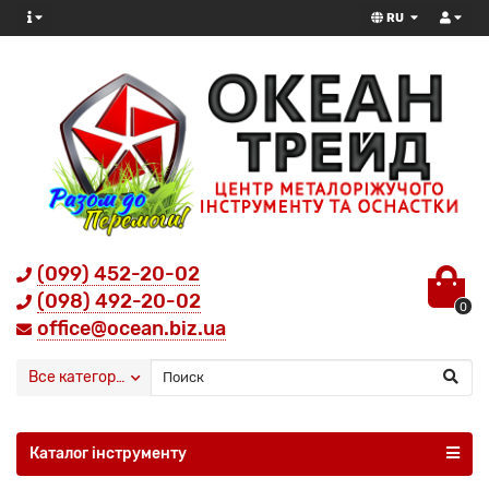
RU
(099) 452-20-02
(098) 492-20-02
0
office@ocean.biz.ua
Все категории
Каталог інструменту