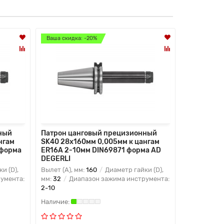
Ваша скидка: -20%
Ваша скидк
ный
Патрон цанговый прецизионный
Патрон ца
нгам
SK40 28x160мм 0,005мм к цангам
SK40 42x1
 форма
ER16A 2-10мм DIN69871 форма AD
ER25 2-16
DEGERLI
DEGERLI
и (D),
Вылет (A), мм:
160
Диаметр гайки (D),
Вылет (A), 
умента:
мм:
32
Диапазон зажима инструмента:
мм:
42
Диа
2-10
2-16