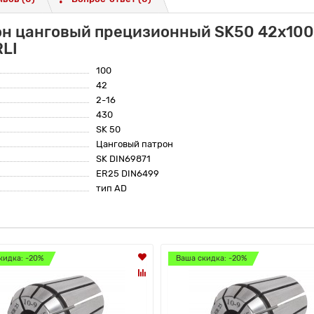
он цанговый прецизионный SK50 42x100
RLI
100
42
2-16
430
SK 50
Цанговый патрон
SK DIN69871
ER25 DIN6499
тип AD
кидка: -20%
Ваша скидка: -20%