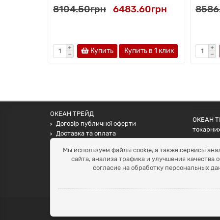
8104.50грн
6483.60грн
8586
Купить
Купить в 1 клик
ОКЕАН ТРЕЙД
ОКЕАН ТР
Договір публичної оферти
токарних
Доставка та оплата
наших па
Наші контакти
Мы используем файлы cookie, а также сервисы ана
Умови повернення
сайта, анализа трафика и улучшения качества 
+38 (099) 452-20-02
согласие на обработку персональных да
+38 (098) 492-20-02
office@ocean.biz.ua