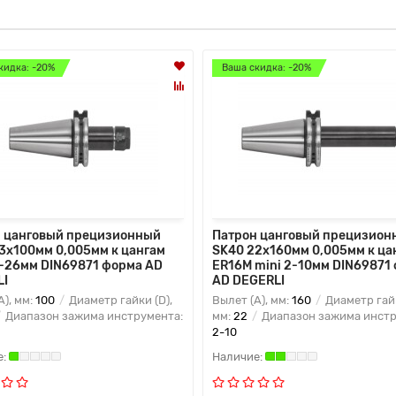
кидка: -20%
Ваша скидка: -20%
 цанговый прецизионный
Патрон цанговый прецизион
3x100мм 0,005мм к цангам
SK40 22x160мм 0,005мм к ца
-26мм DIN69871 форма AD
ER16M mini 2-10мм DIN69871
LI
AD DEGERLI
A), мм:
100
Диаметр гайки (D),
Вылет (A), мм:
160
Диаметр гайк
Диапазон зажима инструмента:
мм:
22
Диапазон зажима инстр
2-10