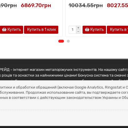
.90грн
6869.70грн
10034.55грн
8027.5
Купить
Купить в 1 клик
Купить
Купить в 
ЕЙД – інтернет магазин металоріжучих інструментів. На нашому сайті 
 різців та оснастки за найнижчими цінами! Бонусна система та смачні 
ртнерів Грамотні менеджери допоможуть зробити правильний вибір! К
литики и обработки обращений (включая Google Analytics, Ringostat 
обслуживания. Продолжая использование сайта, вы подтверждаете сог
нных в соответствии с действующим законодательством Украины и О