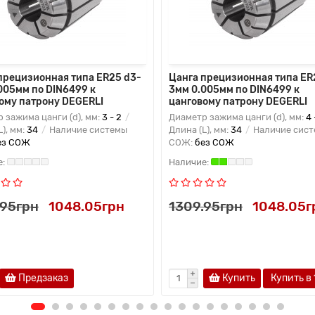
прецизионная типа ER25 d3-
Цанга прецизионная типа ER
005мм по DIN6499 к
3мм 0.005мм по DIN6499 к
ому патрону DEGERLI
цанговому патрону DEGERLI
 зажима цанги (d), мм:
3 - 2
Диаметр зажима цанги (d), мм:
4 
L), мм:
34
Наличие системы
Длина (L), мм:
34
Наличие сис
ез СОЖ
СОЖ:
без СОЖ
.95грн
1048.05грн
1309.95грн
1048.05г
Предзаказ
Купить
Купить в 