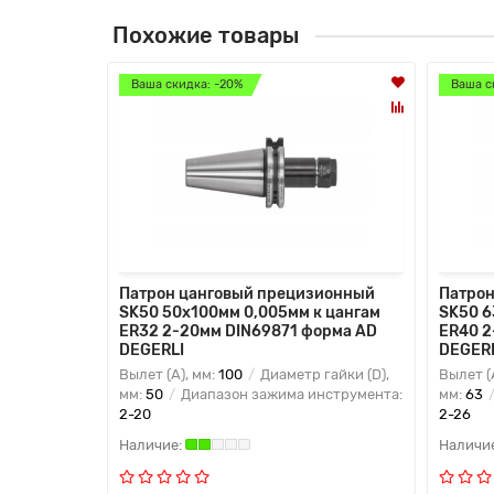
Похожие товары
Ваша скидка: -20%
Ваша с
Патрон цанговый прецизионный
Патрон
SK50 50x100мм 0,005мм к цангам
SK50 6
ER32 2-20мм DIN69871 форма AD
ER40 2
DEGERLI
DEGER
Вылет (A), мм:
100
Диаметр гайки (D),
Вылет (
мм:
50
Диапазон зажима инструмента:
мм:
63
2-20
2-26