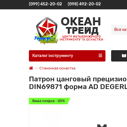
(099) 452-20-02
(098) 492-20-02
Все ка
Каталог інструменту
Станочная оснастка
Патрон цанговый прецизио
DIN69871 форма AD DEGERL
Ваша скидка: -20%