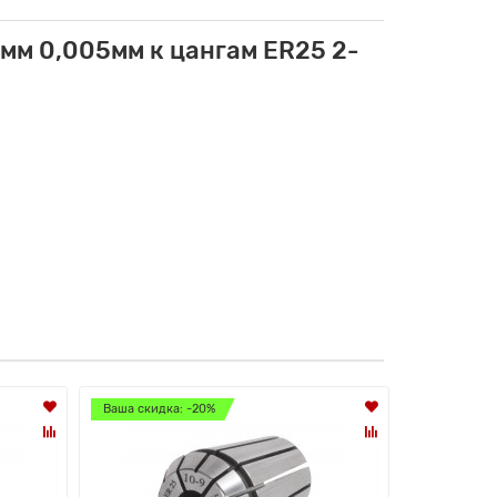
мм 0,005мм к цангам ER25 2-
Ваша скидка: -20%
Ваша скидк