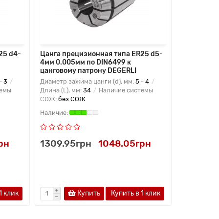
25 d4-
Цанга прецизионная типа ER25 d5-
Цанга пре
4мм 0.005мм по DIN6499 к
5мм 0.005
цанговому патрону DEGERLI
цанговому
- 3
Диаметр зажима цанги (d), мм:
5 - 4
Диаметр заж
темы
Длина (L), мм:
34
Наличие системы
Длина (L), м
СОЖ:
без СОЖ
СОЖ:
без 
рн
1309.95грн
1048.05грн
1309.95
1 клик
Купить
Купить в 1 клик