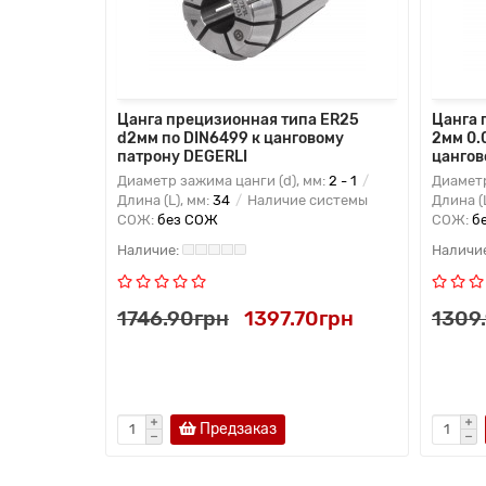
9,8мм
Цанга прецизионная типа ER25
Цанга 
нговому
d2мм по DIN6499 к цанговому
2мм 0.
патрону DEGERLI
цангов
м:
20 -
Диаметр зажима цанги (d), мм:
2 - 1
Диаметр
ичие
Длина (L), мм:
34
Наличие системы
Длина (
СОЖ:
без СОЖ
СОЖ:
б
15грн
1746.90грн
1397.70грн
1309
Предзаказ