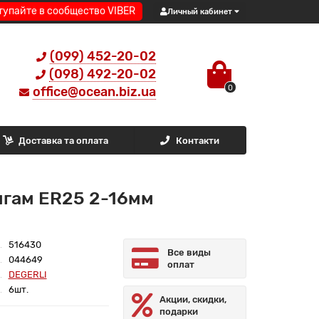
тупайте в сообщество VIBER
Личный кабинет
(099) 452-20-02
(098) 492-20-02
0
office@ocean.biz.ua
Доставка та оплата
Контакти
нгам ER25 2-16мм
516430
Все виды
044649
оплат
DEGERLI
6шт.
Акции, скидки,
подарки