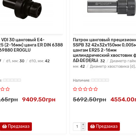
 VDI 30 цанговый E4-
Патрон цанговый прецизион
5 (2-16мм) цанга ER DIN 6388
SSPB 32 42x32x150мм 0,005м
 69880 EROGLU
цангам ER25 2-16мм
цилиндрический хвостовик 
AD DEGERLI
7
d1, мм:
30
d10, мм:
42
Вылет (A), мм:
32
Диаметр гайки
мм:
42
Диаметр хвостовика (d),
.65грн
9409.50грн
5692.50грн
4554.00
Предзаказ
Предзаказ