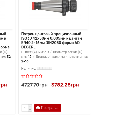
ный
Патрон цанговый прецизионный
Патрон ца
м к
ISO30 42x50мм 0,005мм к цангам
ISO40 42x
ER40 2-16мм DIN2080 форма AD
ER25 2-16
форма
DEGERLI
DEGERLI
 (D),
Вылет (A), мм:
50
Диаметр гайки (D),
Вылет (A), 
 мм:
32
мм:
42
Диапазон зажима инструмента:
мм:
42
Диа
2-16
2-16
грн
4727.70грн
3782.25грн
4727.70
Предзаказ