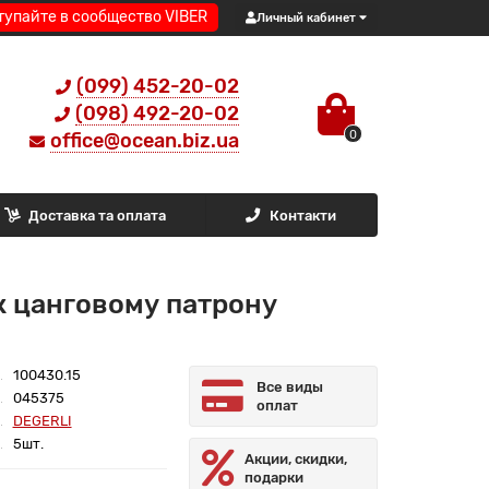
тупайте в сообщество VIBER
Личный кабинет
(099) 452-20-02
(098) 492-20-02
0
office@ocean.biz.ua
Доставка та оплата
Контакти
к цанговому патрону
100430.15
Все виды
045375
оплат
DEGERLI
5шт.
Акции, скидки,
подарки