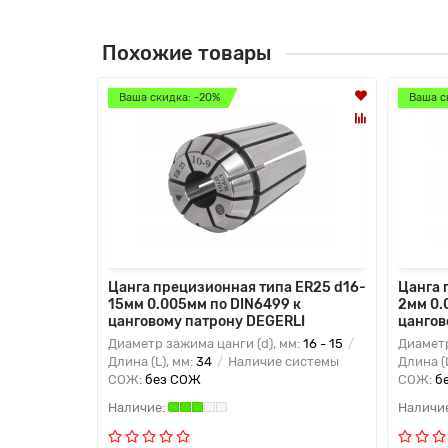
Похожие товары
Ваша скидка: -20%
Ваша с
Цанга прецизионная типа ER25 d16-
Цанга 
15мм 0.005мм по DIN6499 к
2мм 0.
цанговому патрону DEGERLI
цангов
Диаметр зажима цанги (d), мм:
16 - 15
Диаметр
Длина (L), мм:
34
Наличие системы
Длина (
СОЖ:
без СОЖ
СОЖ:
б