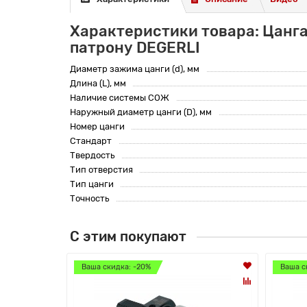
Характеристики товара: Цанга
патрону DEGERLI
Диаметр зажима цанги (d), мм
Длина (L), мм
Наличие системы СОЖ
Наружный диаметр цанги (D), мм
Номер цанги
Стандарт
Твердость
Тип отверстия
Тип цанги
Точность
С этим покупают
Ваша скидка: -20%
Ваша с