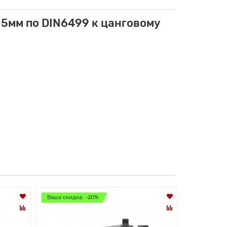
5мм по DIN6499 к цанговому
Ваша скидка: -20%
Ваша скидк