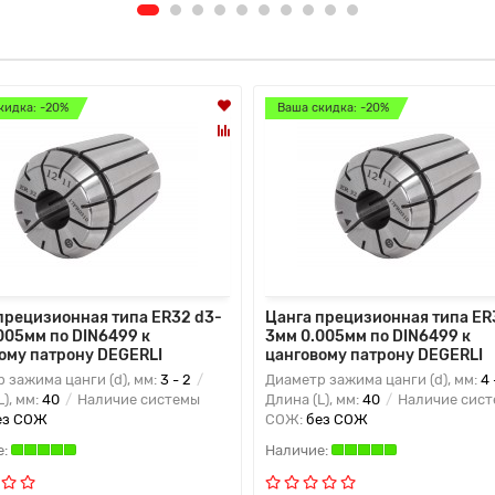
кидка: -20%
Ваша скидка: -20%
прецизионная типа ER32 d3-
Цанга прецизионная типа ER
005мм по DIN6499 к
3мм 0.005мм по DIN6499 к
ому патрону DEGERLI
цанговому патрону DEGERLI
 зажима цанги (d), мм:
3 - 2
Диаметр зажима цанги (d), мм:
4 
L), мм:
40
Наличие системы
Длина (L), мм:
40
Наличие сис
ез СОЖ
СОЖ:
без СОЖ