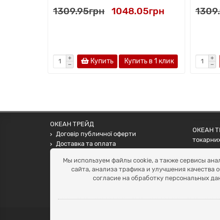
1309.95грн
1048.05грн
1309
Купить
Купить в 1 клик
ОКЕАН ТРЕЙД
ОКЕАН ТР
Договір публичної оферти
токарних
Доставка та оплата
наших па
Наші контакти
Мы используем файлы cookie, а также сервисы ана
Умови повернення
сайта, анализа трафика и улучшения качества 
+38 (099) 452-20-02
согласие на обработку персональных да
+38 (098) 492-20-02
office@ocean.biz.ua