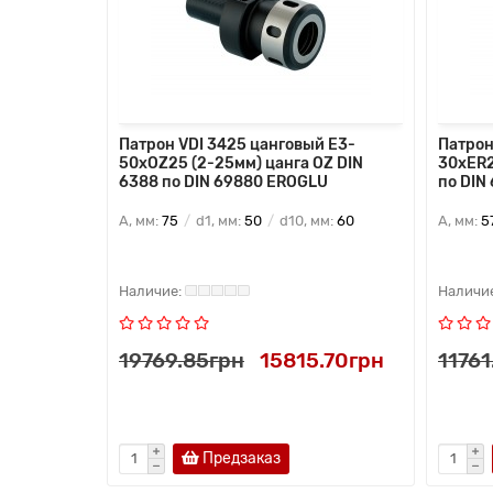
й E4-
Патрон VDI 3425 цанговый E3-
Патрон
R DIN 6388
50xOZ25 (2-25мм) цанга OZ DIN
30xER2
6388 по DIN 69880 EROGLU
по DIN
мм:
42
A, мм:
75
d1, мм:
50
d10, мм:
60
A, мм:
5
.90грн
19769.85грн
15815.70грн
11761
Предзаказ