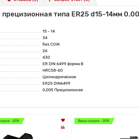
 прецизионная типа ER25 d15-14мм 0.00
15 - 14
34
без СОЖ
26
430
ER DIN 6499 форма B
HRC58-60
Цилиндрическое
ER25 DIN6499
0,005 Прецизионная
кидка: -20%
Ваша скидка: -20%