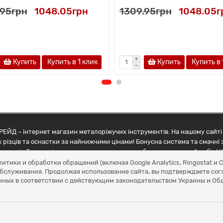
.95грн
1048.05грн
1309.95грн
1048.05г
Купить
Купить в 1 клик
Купить
Купить в 
ЕЙД – інтернет магазин металоріжучих інструментів. На нашому сайті 
 різців та оснастки за найнижчими цінами! Бонусна система та смачні 
ртнерів Грамотні менеджери допоможуть зробити правильний вибір! К
литики и обработки обращений (включая Google Analytics, Ringostat 
обслуживания. Продолжая использование сайта, вы подтверждаете сог
нных в соответствии с действующим законодательством Украины и О