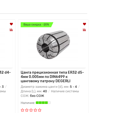
Ваша скидка: -20%
Ваша скидк
32 d4-
Цанга прецизионная типа ER32 d5-
Цанга пре
4мм 0.005мм по DIN6499 к
5мм 0.005
цанговому патрону DEGERLI
цанговому
- 3
Диаметр зажима цанги (d), мм:
5 - 4
Диаметр заж
темы
Длина (L), мм:
40
Наличие системы
Длина (L), м
СОЖ:
без СОЖ
СОЖ:
без 