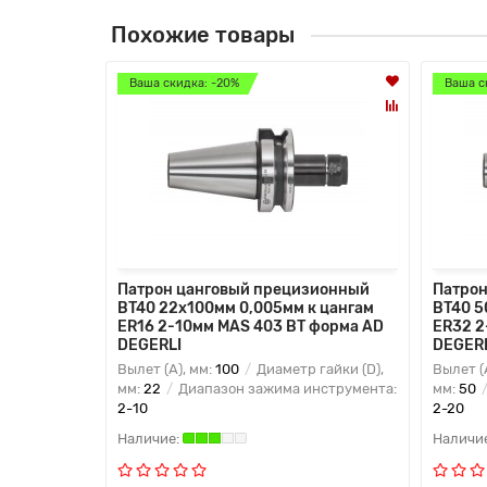
Похожие товары
Ваша скидка: -20%
Ваша с
Патрон цанговый прецизионный
Патрон
BT40 22x100мм 0,005мм к цангам
BT40 5
ER16 2-10мм MAS 403 BT форма AD
ER32 2
DEGERLI
DEGER
Вылет (A), мм:
100
Диаметр гайки (D),
Вылет (
мм:
22
Диапазон зажима инструмента:
мм:
50
2-10
2-20