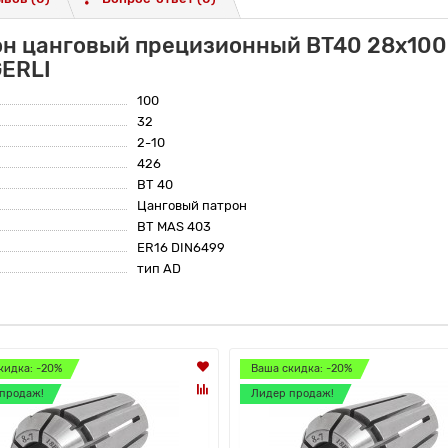
он цанговый прецизионный BT40 28x100м
GERLI
100
32
2-10
426
BT 40
Цанговый патрон
BT MAS 403
ER16 DIN6499
тип AD
кидка: -20%
Ваша скидка: -20%
продаж!
Лидер продаж!