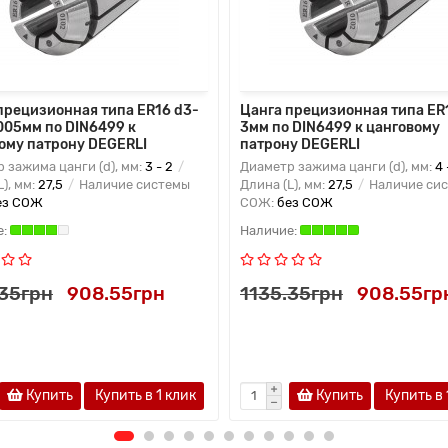
прецизионная типа ER16 d3-
Цанга прецизионная типа ER
005мм по DIN6499 к
3мм по DIN6499 к цанговому
ому патрону DEGERLI
патрону DEGERLI
 зажима цанги (d), мм:
3 - 2
Диаметр зажима цанги (d), мм:
4 
L), мм:
27,5
Наличие системы
Длина (L), мм:
27,5
Наличие си
ез СОЖ
СОЖ:
без СОЖ
.35грн
908.55грн
1135.35грн
908.55гр
Купить
Купить в 1 клик
Купить
Купить в 