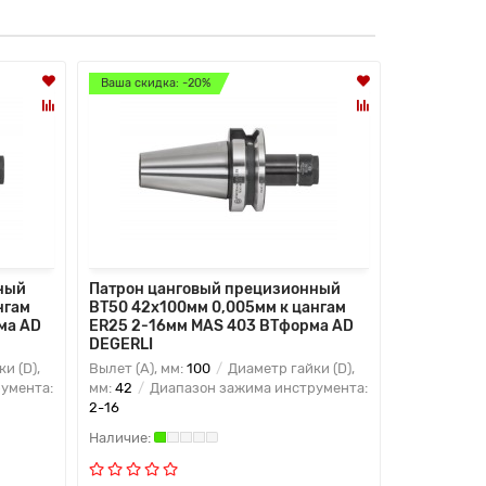
Ваша скидка: -20%
Ваша скидк
ный
Патрон цанговый прецизионный
Патрон ца
нгам
BT50 42x100мм 0,005мм к цангам
BT50 50x1
ма AD
ER25 2-16мм MAS 403 BTформа AD
ER32 2-20
DEGERLI
DEGERLI
и (D),
Вылет (A), мм:
100
Диаметр гайки (D),
Вылет (A), 
умента:
мм:
42
Диапазон зажима инструмента:
мм:
50
Диа
2-16
2-20