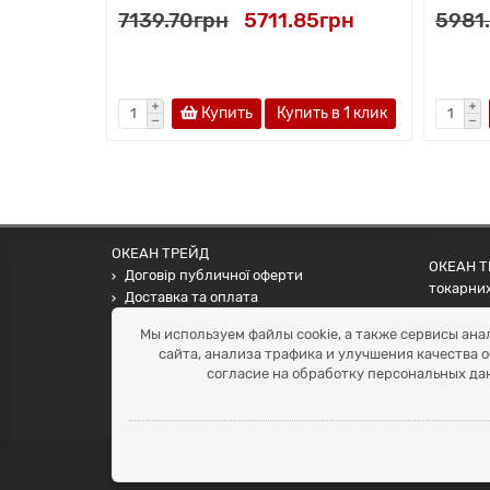
7139.70грн
5711.85грн
5981
Купить
Купить в 1 клик
ОКЕАН ТРЕЙД
ОКЕАН ТР
Договір публичної оферти
токарних
Доставка та оплата
наших па
Наші контакти
Мы используем файлы cookie, а также сервисы ана
Умови повернення
сайта, анализа трафика и улучшения качества 
+38 (099) 452-20-02
согласие на обработку персональных да
+38 (098) 492-20-02
office@ocean.biz.ua