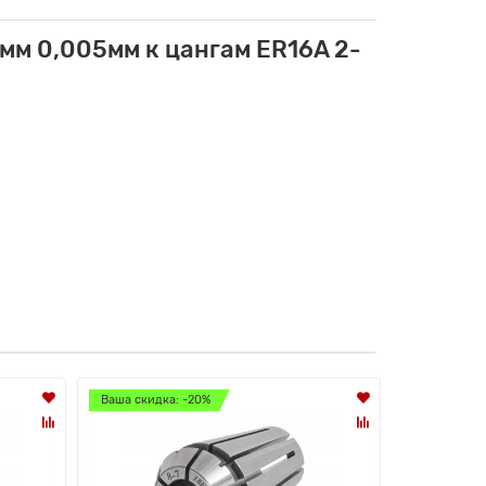
м 0,005мм к цангам ER16A 2-
Ваша скидка: -20%
Ваша скидк
Лидер прод