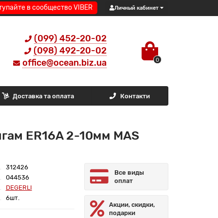
тупайте в сообщество VIBER
Личный кабинет
(099) 452-20-02
(098) 492-20-02
0
office@ocean.biz.ua
Доставка та оплата
Контакти
нгам ER16A 2-10мм MAS
312426
Все виды
044536
оплат
DEGERLI
6шт.
Акции, скидки,
подарки