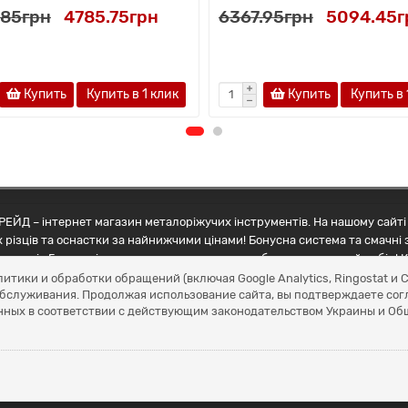
.85грн
4785.75грн
6367.95грн
5094.45г
Купить
Купить в 1 клик
Купить
Купить в 
ЕЙД – інтернет магазин металоріжучих інструментів. На нашому сайті 
 різців та оснастки за найнижчими цінами! Бонусна система та смачні 
ртнерів Грамотні менеджери допоможуть зробити правильний вибір! К
литики и обработки обращений (включая Google Analytics, Ringostat 
обслуживания. Продолжая использование сайта, вы подтверждаете сог
нных в соответствии с действующим законодательством Украины и О