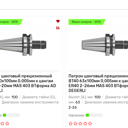
кидка: -20%
Ваша скидка: -20%
 цанговый прецизионный
Патрон цанговый прецизион
0x100мм 0,005мм к цангам
BT40 63x100мм 0,005мм к ца
-20мм MAS 403 BTформа AD
ER40 2-26мм MAS 403 BTфор
LI
DEGERLI
A), мм:
100
Диаметр гайки (D),
Вылет (A), мм:
100
Диаметр гайк
Диапазон зажима инструмента:
мм:
63
Диапазон зажима инстр
2-26