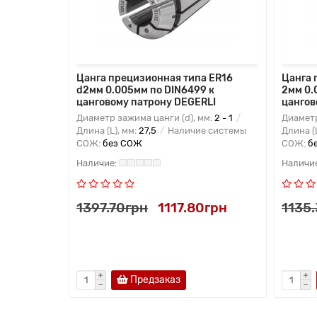
,8мм
Цанга прецизионная типа ER16
Цанга 
нговому
d2мм 0.005мм по DIN6499 к
2мм 0.
цанговому патрону DEGERLI
цангов
м:
12 - 11,8
Диаметр зажима цанги (d), мм:
2 - 1
Диаметр
 системы
Длина (L), мм:
27,5
Наличие системы
Длина (
СОЖ:
без СОЖ
СОЖ:
б
15грн
1397.70грн
1117.80грн
1135
Предзаказ