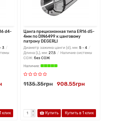
16 d4-
Цанга прецизионная типа ER16 d5-
Цанга пре
4мм по DIN6499 к цанговому
5мм по DI
патрону DEGERLI
патрону D
- 3
Диаметр зажима цанги (d), мм:
5 - 4
Диаметр заж
стемы
Длина (L), мм:
27,5
Наличие системы
Длина (L), м
СОЖ:
без СОЖ
СОЖ:
без 
н
1135.35грн
908.55грн
1135.35
1 клик
Купить
Купить в 1 клик