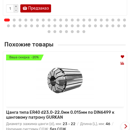
Предзаказ
Похожие товары
Ваша скидка: -20%
Цанга типа ER40 d23,0-22,0мм 0.015мм по DIN6499 к
цанговому патрону GURKAN
Диаметр зажима цанги (d), мм:
23 - 22
Длина (L), мм:
46
Наличие системы СОЖ:
без СОЖ