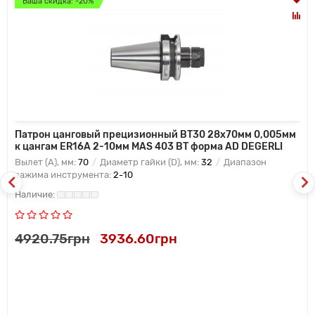
Ваша скидка: -20%
Патрон цанговый прецизионный BT30 28x70мм 0,005мм
к цангам ER16A 2-10мм MAS 403 BT форма AD DEGERLI
Вылет (A), мм:
70
Диаметр гайки (D), мм:
32
Диапазон
зажима инструмента:
2-10
4920.75грн
3936.60грн