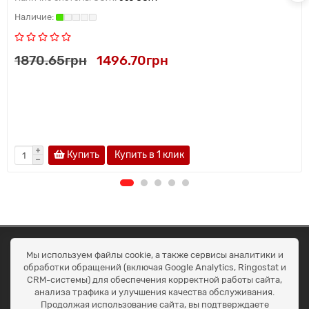
1870.65грн
1496.70грн
Купить
Купить в 1 клик
ОКЕАН ТРЕЙД
Мы используем файлы cookie, а также сервисы аналитики и
Договір публичної оферти
обработки обращений (включая Google Analytics, Ringostat и
Доставка та оплата
CRM-системы) для обеспечения корректной работы сайта,
Наші контакти
анализа трафика и улучшения качества обслуживания.
Умови повернення
Продолжая использование сайта, вы подтверждаете