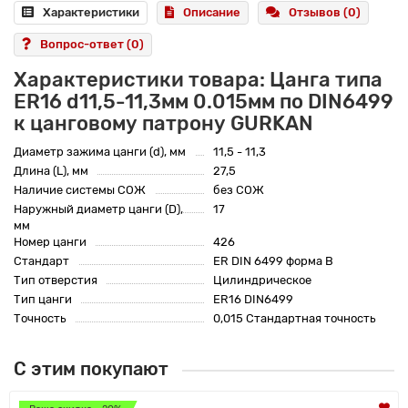
Характеристики
Описание
Отзывов (0)
Вопрос-ответ
(0)
Характеристики товара: Цанга типа
ER16 d11,5-11,3мм 0.015мм по DIN6499
к цанговому патрону GURKAN
Диаметр зажима цанги (d), мм
11,5 - 11,3
Длина (L), мм
27,5
Наличие системы СОЖ
без СОЖ
Наружный диаметр цанги (D),
17
мм
Номер цанги
426
Стандарт
ER DIN 6499 форма B
Тип отверстия
Цилиндрическое
Тип цанги
ER16 DIN6499
Точность
0,015 Стандартная точность
С этим покупают