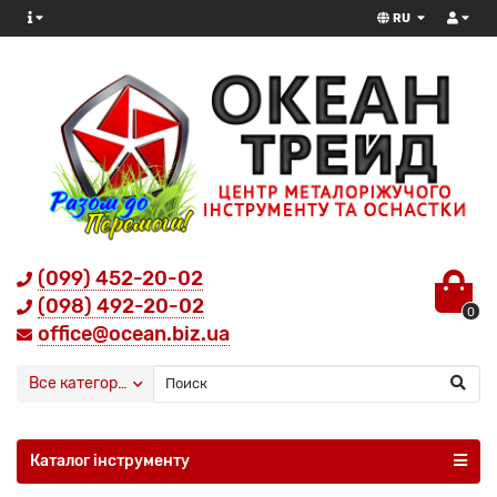
RU
(099) 452-20-02
(098) 492-20-02
0
office@ocean.biz.ua
Все категории
Каталог інструменту