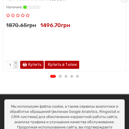
1870.65грн
1496.70грн
Купить
Купить в 1 клик
ОКЕАН ТРЕЙД
Мы используем файлы cookie, а также сервисы аналитики и
Договір публичної оферти
обработки обращений (включая Google Analytics, Ringostat и
Доставка та оплата
CRM-системы) для обеспечения корректной работы сайта,
Наші контакти
анализа трафика и улучшения качества обслуживания.
Умови повернення
Продолжая использование сайта, вы подтверждаете