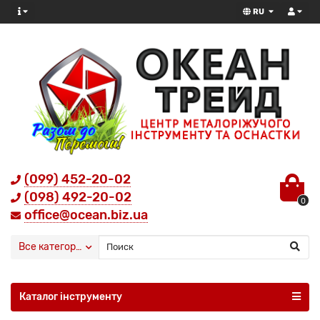
RU
(099) 452-20-02
(098) 492-20-02
0
office@ocean.biz.ua
Все категории
Каталог інструменту