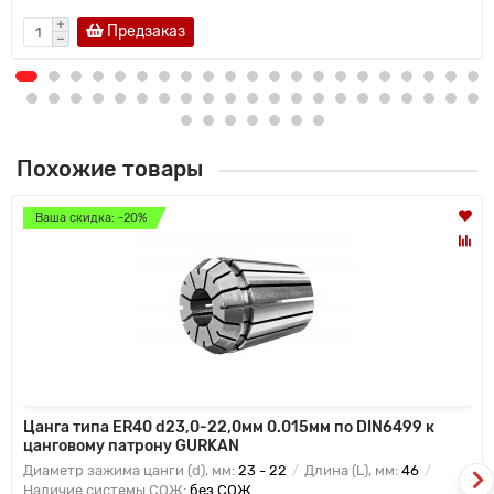
Предзаказ
Похожие товары
Ваша скидка: -20%
Цанга типа ER40 d23,0-22,0мм 0.015мм по DIN6499 к
цанговому патрону GURKAN
Диаметр зажима цанги (d), мм:
23 - 22
Длина (L), мм:
46
Наличие системы СОЖ:
без СОЖ