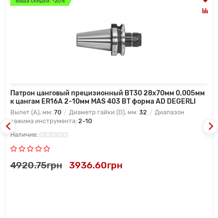
Ваша скидка: -20%
Патрон цанговый прецизионный BT30 28x70мм 0,005мм
к цангам ER16A 2-10мм MAS 403 BT форма AD DEGERLI
Вылет (A), мм:
70
Диаметр гайки (D), мм:
32
Диапазон
зажима инструмента:
2-10
4920.75грн
3936.60грн