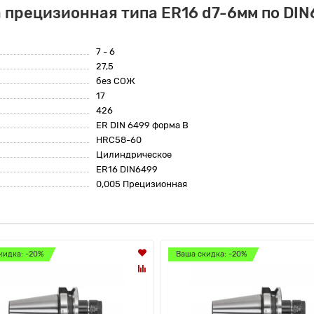
 прецизионная типа ER16 d7-6мм по DIN
7 - 6
27,5
без СОЖ
17
426
ER DIN 6499 форма B
HRC58-60
Цилиндрическое
ER16 DIN6499
0,005 Прецизионная
кидка: -20%
Ваша скидка: -20%