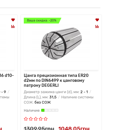
Ваша скидка: -20%
Ваша скидк
Лидер прод
16 d10-
Цанга прецизионная типа ER20
Цанга пре
d2мм по DIN6499 к цанговому
2мм 0.005
патрону DEGERLI
цанговому
 - 9
Диаметр зажима цанги (d), мм:
2 - 1
Диаметр заж
стемы
Длина (L), мм:
31,5
Наличие системы
Длина (L), м
СОЖ:
без СОЖ
СОЖ:
без 
н
1309.95грн
1048.05грн
1222.65