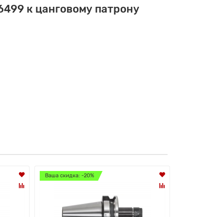
6499 к цанговому патрону
Ваша скидка: -20%
Ваша скидк