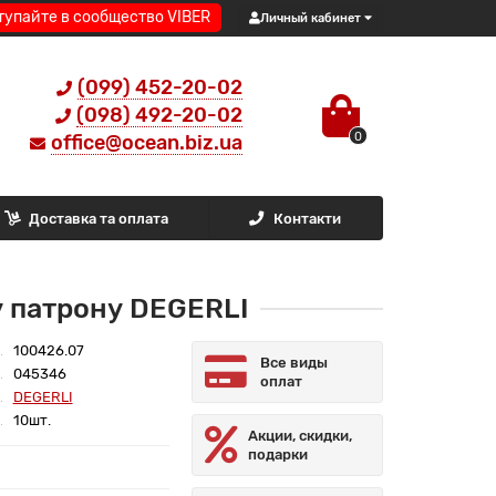
тупайте в сообщество VIBER
Личный кабинет
(099) 452-20-02
(098) 492-20-02
0
office@ocean.biz.ua
Доставка та оплата
Контакти
у патрону DEGERLI
100426.07
Все виды
045346
оплат
DEGERLI
10шт.
Акции, скидки,
подарки