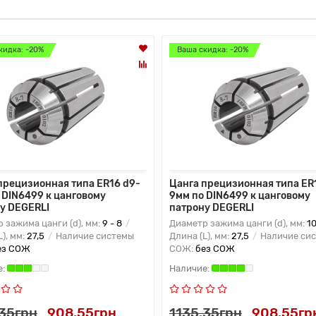
кидка: -20%
Ваша скидка: -20%
прецизионная типа ER16 d9-
Цанга прецизионная типа ER
 DIN6499 к цанговому
9мм по DIN6499 к цанговому
у DEGERLI
патрону DEGERLI
 зажима цанги (d), мм:
9 - 8
Диаметр зажима цанги (d), мм:
10
L), мм:
27,5
Наличие системы
Длина (L), мм:
27,5
Наличие си
ез СОЖ
СОЖ:
без СОЖ
.35грн
908.55грн
1135.35грн
908.55гр