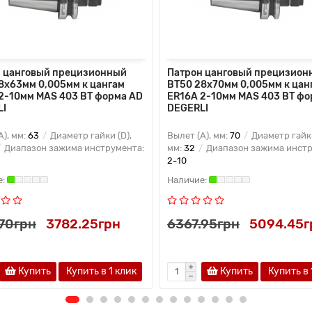
 цанговый прецизионный
Патрон цанговый прецизион
8x63мм 0,005мм к цангам
BT50 28x70мм 0,005мм к цан
2-10мм MAS 403 BT форма AD
ER16A 2-10мм MAS 403 BT фо
LI
DEGERLI
A), мм:
63
Диаметр гайки (D),
Вылет (A), мм:
70
Диаметр гайки
Диапазон зажима инструмента:
мм:
32
Диапазон зажима инстр
2-10
.70грн
3782.25грн
6367.95грн
5094.45г
Купить
Купить в 1 клик
Купить
Купить в 