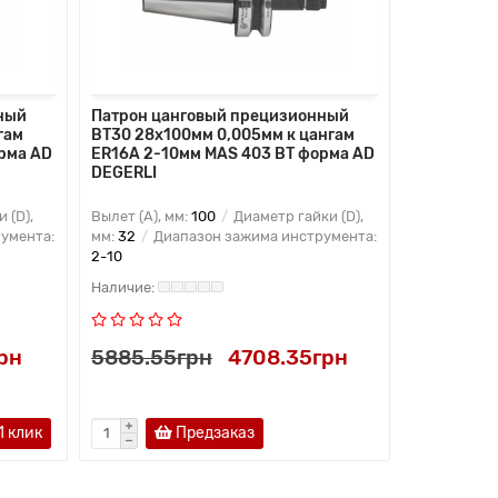
ный
Патрон цанговый прецизионный
Патрон ца
гам
BT30 28x100мм 0,005мм к цангам
BT30 22x1
рма AD
ER16A 2-10мм MAS 403 BT форма AD
ER16 2-10
DEGERLI
DEGERLI
 (D),
Вылет (A), мм:
100
Диаметр гайки (D),
Вылет (A), 
умента:
мм:
32
Диапазон зажима инструмента:
мм:
22
Диа
2-10
2-10
рн
5885.55грн
4708.35грн
7911.90
1 клик
Предзаказ