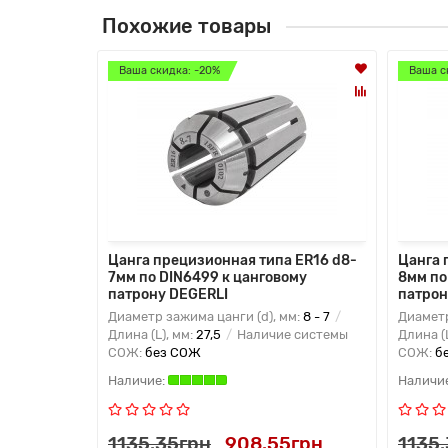
Похожие товары
Ваша скидка: -20%
Ваша с
Цанга прецизионная типа ER16 d8-
Цанга 
7мм по DIN6499 к цанговому
8мм по
патрону DEGERLI
патрон
Диаметр зажима цанги (d), мм:
8 - 7
Диаметр
Длина (L), мм:
27,5
Наличие системы
Длина (
СОЖ:
без СОЖ
СОЖ:
б
1135.35грн
908.55грн
1135