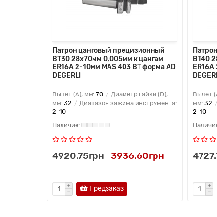
й E4-
Патрон цанговый прецизионный
Патрон
R DIN 6388
BT30 28x70мм 0,005мм к цангам
BT40 2
ER16A 2-10мм MAS 403 BT форма AD
ER16A 
DEGERLI
DEGER
мм:
28
Вылет (A), мм:
70
Диаметр гайки (D),
Вылет (
мм:
32
Диапазон зажима инструмента:
мм:
32
2-10
2-10
.90грн
4920.75грн
3936.60грн
4727
Предзаказ