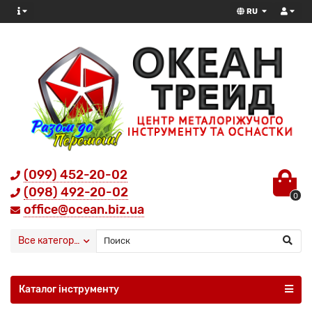
RU
(099) 452-20-02
(098) 492-20-02
0
office@ocean.biz.ua
Все категории
Каталог інструменту