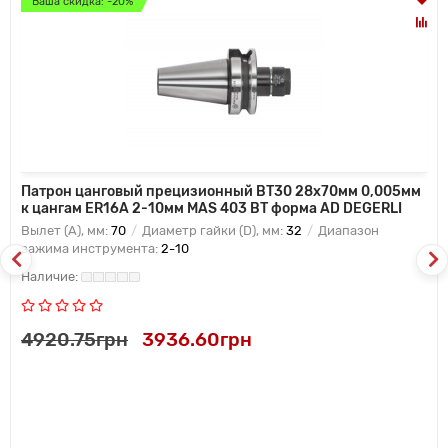
Ваша скидка: -20%
Патрон цанговый прецизионный BT30 28x70мм 0,005мм
к цангам ER16A 2-10мм MAS 403 BT форма AD DEGERLI
Вылет (A), мм:
70
Диаметр гайки (D), мм:
32
Диапазон
зажима инструмента:
2-10
4920.75грн
3936.60грн