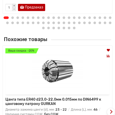
Предзаказ
Похожие товары
Ваша скидка: -20%
Цанга типа ER40 d23,0-22,0мм 0.015мм по DIN6499 к
цанговому патрону GURKAN
Диаметр зажима цанги (d), мм:
23 - 22
Длина (L), мм:
46
Наличие системы СОЖ:
без СОЖ