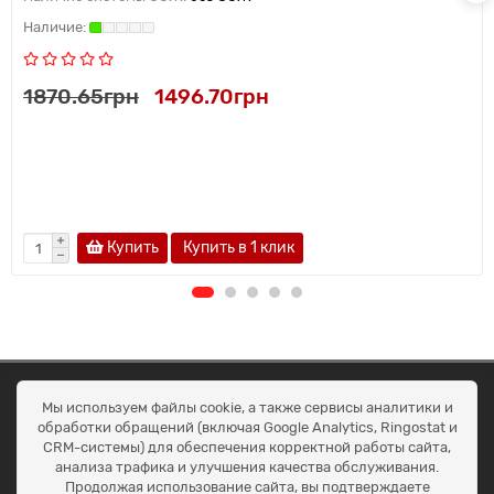
1870.65грн
1496.70грн
Купить
Купить в 1 клик
ОКЕАН ТРЕЙД
Мы используем файлы cookie, а также сервисы аналитики и
Договір публичної оферти
обработки обращений (включая Google Analytics, Ringostat и
Доставка та оплата
CRM-системы) для обеспечения корректной работы сайта,
Наші контакти
анализа трафика и улучшения качества обслуживания.
Умови повернення
Продолжая использование сайта, вы подтверждаете