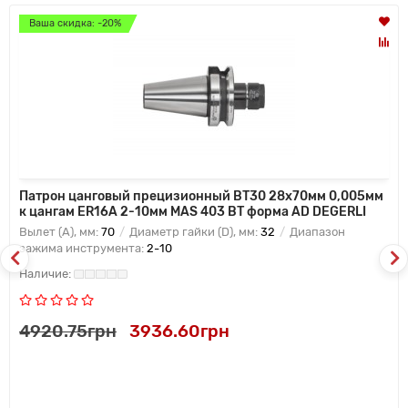
Ваша скидка: -20%
Патрон цанговый прецизионный BT30 28x70мм 0,005мм
к цангам ER16A 2-10мм MAS 403 BT форма AD DEGERLI
Вылет (A), мм:
70
Диаметр гайки (D), мм:
32
Диапазон
зажима инструмента:
2-10
4920.75грн
3936.60грн