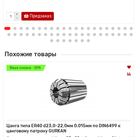
Предзаказ
Похожие товары
Ваша скидка: -20%
Цанга типа ER40 d23,0-22,0мм 0.015мм по DIN6499 к
цанговому патрону GURKAN