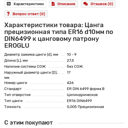
Характеристики
Описание
Отзывов (0)
Вопрос-ответ
(0)
Характеристики товара: Цанга
прецизионная типа ER16 d10мм по
DIN6499 к цанговому патрону
EROGLU
Диаметр зажима цанги (d), мм
10 - 9
Длина (L), мм
27,5
Наличие системы СОЖ
без СОЖ
Наружный диаметр цанги (D),
17
мм
Номер цанги
426
Стандарт
ER DIN 6499 форма B
Тип отверстия
Цилиндрическое
Тип цанги
ER16 DIN6499
Точность
0,005 Прецизионная
С этим покупают