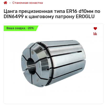
Станочная оснастка
Цанга прецизионная типа ER16 d10мм по
DIN6499 к цанговому патрону EROGLU
Ваша скидка: -20%