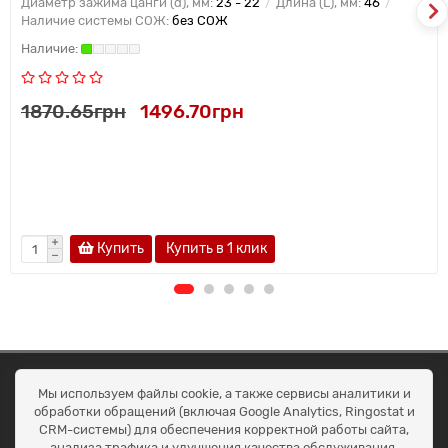
Диаметр зажима цанги (d), мм:
23 - 22
Длина (L), мм:
46
Наличие системы СОЖ:
без СОЖ
1870.65грн
1496.70грн
Купить
Купить в 1 клик
ОКЕАН ТРЕЙД
Мы используем файлы cookie, а также сервисы аналитики и
Договір публичної оферти
обработки обращений (включая Google Analytics, Ringostat и
Доставка та оплата
CRM-системы) для обеспечения корректной работы сайта,
Наші контакти
анализа трафика и улучшения качества обслуживания.