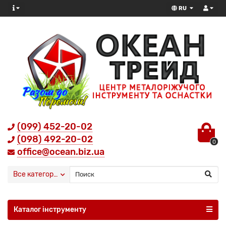
RU
(099) 452-20-02
(098) 492-20-02
0
office@ocean.biz.ua
Все категории
Каталог інструменту