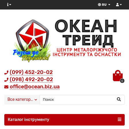
RU
(099) 452-20-02
(098) 492-20-02
0
office@ocean.biz.ua
Все категории
Каталог інструменту