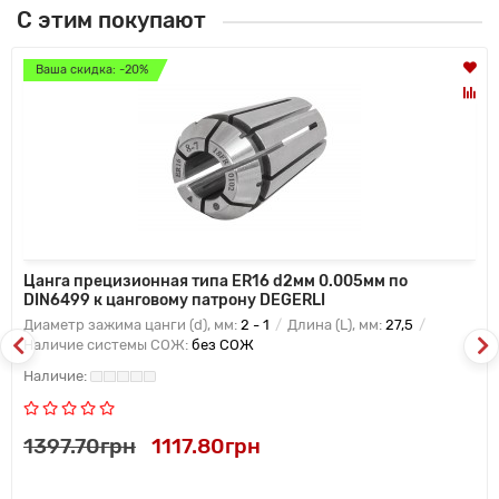
С этим покупают
Ваша скидка: -20%
Цанга прецизионная типа ER16 d2мм 0.005мм по
DIN6499 к цанговому патрону DEGERLI
Диаметр зажима цанги (d), мм:
2 - 1
Длина (L), мм:
27,5
Наличие системы СОЖ:
без СОЖ
1397.70грн
1117.80грн