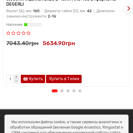
DEGERLI
Вылет (A), мм:
160
Диаметр гайки (D), мм:
42
Диапазон
зажима инструмента:
2-16
7043.40грн
5634.90грн
Купить
Купить в 1 клик
ОКЕАН ТРЕЙД
Мы используем файлы cookie, а также сервисы аналитики и
Договір публичної оферти
обработки обращений (включая Google Analytics, Ringostat и
Доставка та оплата
CRM-системы) для обеспечения корректной работы сайта,