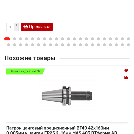
Предзаказ
Похожие товары
Ваша скидка: -20%
Патрон цанговый прецизионный BT40 42x160мм
0,005мм к цангам ER25 2-16мм MAS 403 BTформа AD