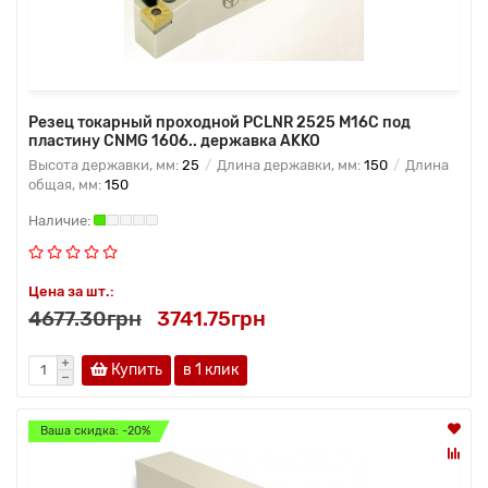
Резец токарный проходной PCLNR 2525 M16C под
пластину CNMG 1606.. державка AKKO
Высота державки, мм:
25
Длина державки, мм:
150
Длина
общая, мм:
150
Цена за шт.:
4677.30грн
3741.75грн
Купить
в 1 клик
Ваша скидка: -20%