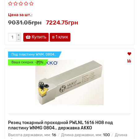
Цена за шт.:
9031.05грн
7224.75грн
Купить
в 1 клик
Под пластину WNM. 0804..
Ваша скидка: -20%
Резец токарный проходной PWLNL 1616 H08 под
пластину WNMG 0804.. державка AKKO
Высота державки, мм:
16
Длина державки, мм:
100
Длина