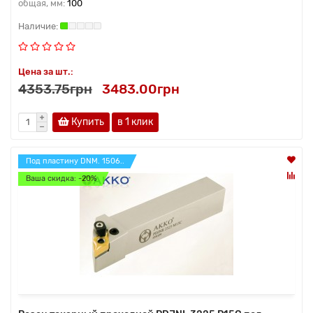
общая, мм:
100
Цена за шт.:
4353.75грн
3483.00грн
Купить
в 1 клик
Под пластину DNM. 1506..
Ваша скидка: -20%