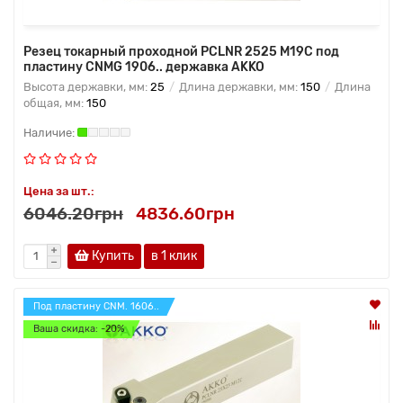
Резец токарный проходной PCLNR 2525 M19C под
пластину CNMG 1906.. державка AKKO
Высота державки, мм:
25
Длина державки, мм:
150
Длина
общая, мм:
150
Цена за шт.:
6046.20грн
4836.60грн
Купить
в 1 клик
Под пластину CNM. 1606..
Ваша скидка: -20%