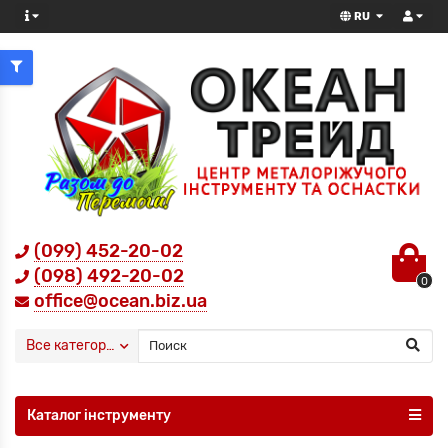
RU
(099) 452-20-02
(098) 492-20-02
0
office@ocean.biz.ua
Все категории
Каталог інструменту