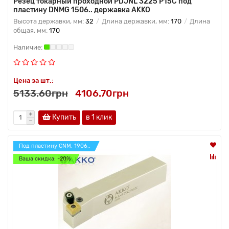
Резец токарный проходной PDJNL 3225 P15C под
пластину DNMG 1506.. державка AKKO
Высота державки, мм:
32
Длина державки, мм:
170
Длина
общая, мм:
170
Цена за шт.:
5133.60грн
4106.70грн
Купить
в 1 клик
Под пластину CNM. 1906..
Ваша скидка: -20%