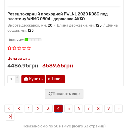
Резец токарный проходной PWLNL 2020 K08C под
пластину WNMG 0804.. державка AKKO
Высота державки, мм:
20
Длина державки, мм:
125
Длина
общая, мм:
125
Цена за шт.:
4486.95грн
3589.65грн
Купить
в 1 клик
Показать еще
|<
<
1
2
3
4
5
6
7
8
9
>
>|
Показано с 46 по 60 из 490 (всего 33 страниц)