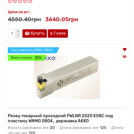
Цена за шт.:
4550.40грн
3640.05грн
Купить
в 1 клик
Под пластину WNM. 0804..
Ваша скидка: -20%
Резец токарный проходной PWLNR 2020 K08C под
пластину WNMG 0804.. державка AKKO
Высота державки, мм:
20
Длина державки, мм:
125
Длина
общая, мм:
125