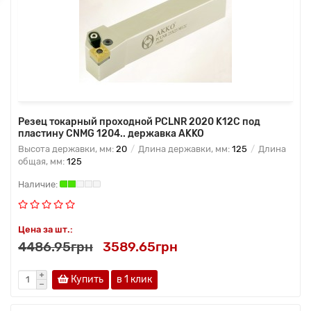
Резец токарный проходной PCLNR 2020 K12C под
пластину CNMG 1204.. державка AKKO
Высота державки, мм:
20
Длина державки, мм:
125
Длина
общая, мм:
125
Цена за шт.:
4486.95грн
3589.65грн
Купить
в 1 клик