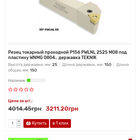
Резец токарный проходной P156 PWLNL 2525 M08 под
пластину WNMG 0804.. державка TEKNIK
Высота державки, мм:
25
Длина державки, мм:
150
Длина
общая, мм:
150
Цена за шт.:
4014.45грн
3211.20грн
Купить
в 1 клик