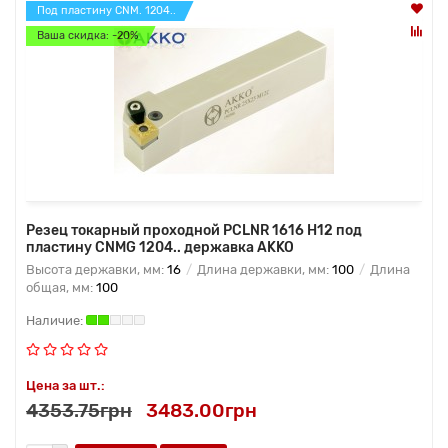
Под пластину CNM. 1204..
Ваша скидка: -20%
Резец токарный проходной PCLNR 1616 H12 под
пластину CNMG 1204.. державка AKKO
Высота державки, мм:
16
Длина державки, мм:
100
Длина
общая, мм:
100
Цена за шт.:
4353.75грн
3483.00грн