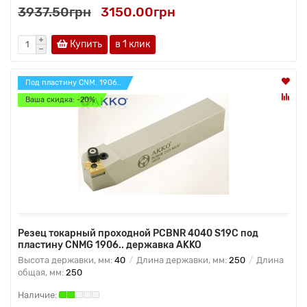
3937.50грн
3150.00грн
Купить
в 1 клик
Под пластину CNM. 1906..
Ваша скидка: -20%
Резец токарный проходной PCBNR 4040 S19C под
пластину CNMG 1906.. державка AKKO
Высота державки, мм:
40
Длина державки, мм:
250
Длина
общая, мм:
250