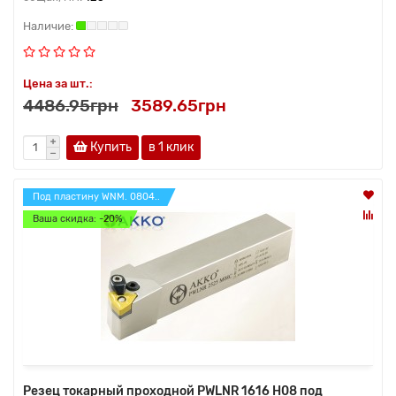
Цена за шт.:
4486.95грн
3589.65грн
Купить
в 1 клик
Под пластину WNM. 0804..
Ваша скидка: -20%
Резец токарный проходной PWLNR 1616 H08 под