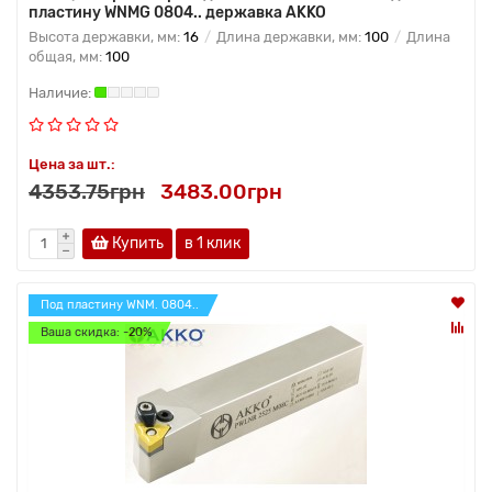
пластину WNMG 0804.. державка AKKO
Высота державки, мм:
16
Длина державки, мм:
100
Длина
общая, мм:
100
Цена за шт.:
4353.75грн
3483.00грн
Купить
в 1 клик
Под пластину WNM. 0804..
Ваша скидка: -20%