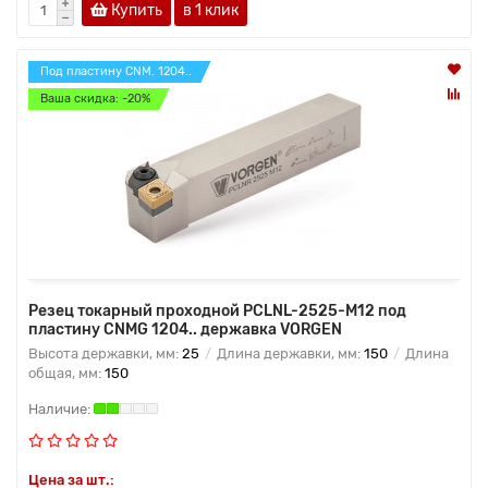
Купить
в 1 клик
Под пластину CNM. 1204..
Ваша скидка: -20%
Резец токарный проходной PCLNL-2525-M12 под
пластину CNMG 1204.. державка VORGEN
Высота державки, мм:
25
Длина державки, мм:
150
Длина
общая, мм:
150
Цена за шт.: