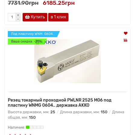
7731.90грн
6185.25грн
Купить
в 1 клик
Под пластину WNM. 0604..
Ваша скидка: -20%
Резец токарный проходной PWLNR 2525 M06 под
пластину WNMG 0604.. державка AKKO
Высота державки, мм:
25
Длина державки, мм:
150
Длина
общая, мм:
150