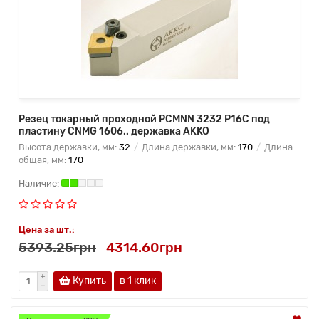
Резец токарный проходной PCMNN 3232 P16C под
пластину CNMG 1606.. державка AKKO
Высота державки, мм:
32
Длина державки, мм:
170
Длина
общая, мм:
170
Цена за шт.:
5393.25грн
4314.60грн
Купить
в 1 клик