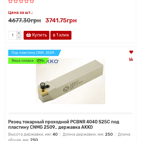
Цена за шт.:
4677.30грн
3741.75грн
Купить
в 1 клик
Под пластину CNM. 2509..
Ваша скидка: -20%
Резец токарный проходной PCBNR 4040 S25C под
пластину CNMG 2509.. державка AKKO
Высота державки, мм:
40
Длина державки, мм:
250
Длина
общая, мм:
250