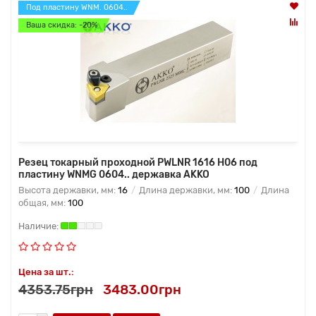
Под пластину WNM. 0604..
Ваша скидка: -20%
Резец токарный проходной PWLNR 1616 H06 под
пластину WNMG 0604.. державка AKKO
Высота державки, мм:
16
Длина державки, мм:
100
Длина
общая, мм:
100
Цена за шт.:
4353.75грн
3483.00грн