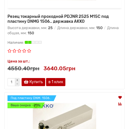
Резец токарный проходной PDJNR 2525 M15C под
пластину DNMG 1506.. державка AKKO
Высота державки, мм:
25
Длина державки, мм:
150
Длина
общая, мм:
150
Цена за шт.:
4550.40грн
3640.05грн
Купить
в 1 клик
Под пластину DNM. 1506..
Ваша скидка: -20%