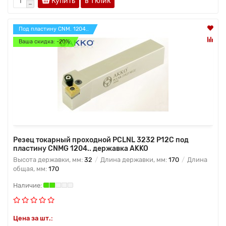
Купить
в 1 клик
Под пластину CNM. 1204..
Ваша скидка: -20%
Резец токарный проходной PCLNL 3232 P12C под
пластину CNMG 1204.. державка AKKO
Высота державки, мм:
32
Длина державки, мм:
170
Длина
общая, мм:
170
Цена за шт.: