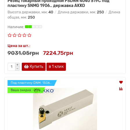
Резец токарный проходной PSDNN 4040 S19C под
пластину SNMG 1906.. державка AKKO
Высота державки, мм:
40
Длина державки, мм:
250
Длина
общая, мм:
250
Цена за шт.:
9031.05грн
7224.75грн
Купить
в 1 клик
Под пластину DNM. 1506..
Ваша скидка: -20%