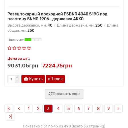
Резец токарный проходной PSBNR 4040 S19C под
пластину SNMG 1906.. державка AKKO
Высота державки, мм:
40
Длина державки, мм:
250
Длина
общая, мм:
250
Цена за шт.:
9031.05грн
7224.75грн
Купить
в 1 клик
Показать еще
|<
<
1
2
3
4
5
6
7
8
9
>
>|
Показано с 31 по 45 из 490 (всего 33 страниц)