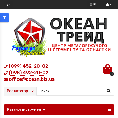
RU
(099) 452-20-02
(098) 492-20-02
0
office@ocean.biz.ua
Все категории
Каталог інструменту