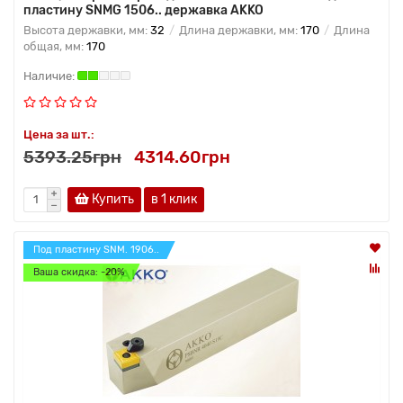
пластину SNMG 1506.. державка AKKO
Высота державки, мм:
32
Длина державки, мм:
170
Длина
общая, мм:
170
Цена за шт.:
5393.25грн
4314.60грн
Купить
в 1 клик
Под пластину SNM. 1906..
Ваша скидка: -20%