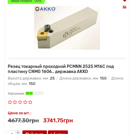
Ваша скидка: -20%
Резец токарный проходной PCMNN 2525 M16C под
пластину CNMG 1606.. державка AKKO
Высота державки, мм:
25
Длина державки, мм:
150
Длина
общая, мм:
150
Цена за шт.:
4677.30грн
3741.75грн