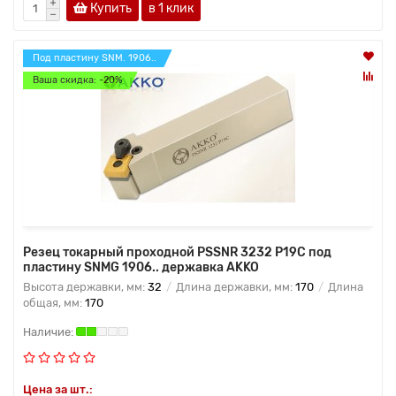
Купить
в 1 клик
Под пластину SNM. 1906..
Ваша скидка: -20%
Резец токарный проходной PSSNR 3232 P19C под
пластину SNMG 1906.. державка AKKO
Высота державки, мм:
32
Длина державки, мм:
170
Длина
общая, мм:
170
Цена за шт.: