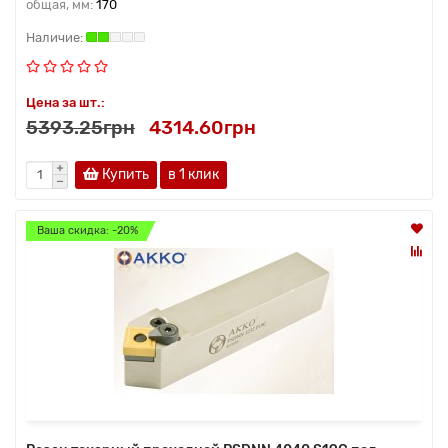
общая, мм:
170
Цена за шт.:
5393.25грн
4314.60грн
Купить
в 1 клик
Ваша скидка: -20%