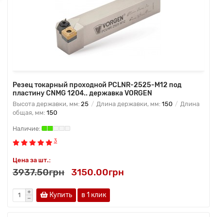
Резец токарный проходной PCLNR-2525-M12 под
пластину CNMG 1204.. державка VORGEN
Высота державки, мм:
25
Длина державки, мм:
150
Длина
общая, мм:
150
3
Цена за шт.:
3937.50грн
3150.00грн
Купить
в 1 клик