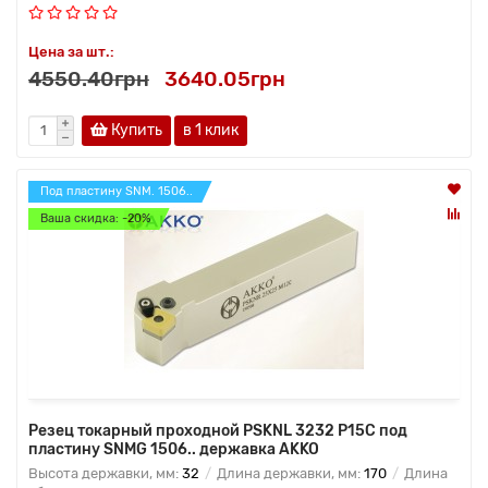
Цена за шт.:
4550.40грн
3640.05грн
Купить
в 1 клик
Под пластину SNM. 1506..
Ваша скидка: -20%
Резец токарный проходной PSKNL 3232 P15C под
пластину SNMG 1506.. державка AKKO
Высота державки, мм:
32
Длина державки, мм:
170
Длина