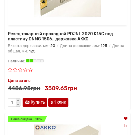
Резец токарный проходной PDJNL 2020 K15C под
пластину DNMG 1506.. державка AKKO
Высота державки, мм:
20
Длина державки, мм:
125
Длина
общая, мм:
125
Цена за шт.:
4486.95грн
3589.65грн
Купить
в 1 клик
Ваша скидка: -20%