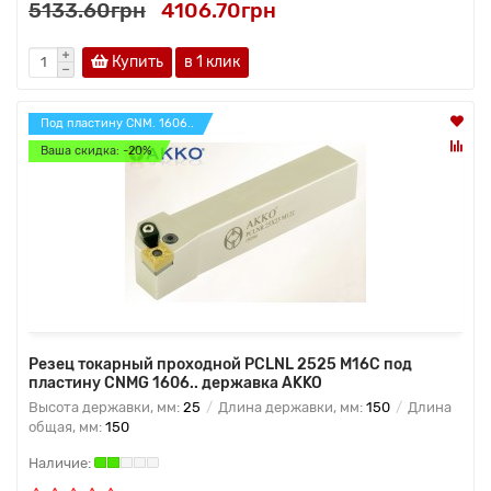
5133.60грн
4106.70грн
Купить
в 1 клик
Под пластину CNM. 1606..
Ваша скидка: -20%
Резец токарный проходной PCLNL 2525 M16C под
пластину CNMG 1606.. державка AKKO
Высота державки, мм:
25
Длина державки, мм:
150
Длина
общая, мм:
150