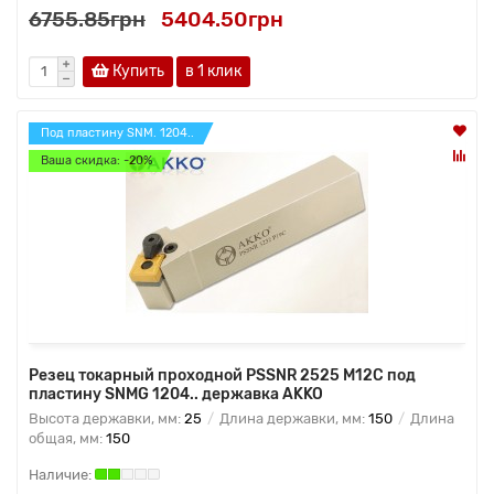
6755.85грн
5404.50грн
Купить
в 1 клик
Под пластину SNM. 1204..
Ваша скидка: -20%
Резец токарный проходной PSSNR 2525 M12C под
пластину SNMG 1204.. державка AKKO
Высота державки, мм:
25
Длина державки, мм:
150
Длина
общая, мм:
150