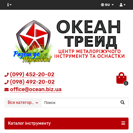
RU
(099) 452-20-02
(098) 492-20-02
0
office@ocean.biz.ua
Все категории
Каталог інструменту