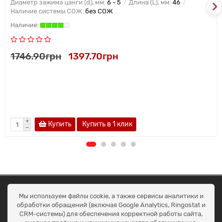
Диаметр зажима цанги (d), мм:
6 - 5
Длина (L), мм:
46
Наличие системы СОЖ:
без СОЖ
1746.90грн
1397.70грн
Купить
Купить в 1 клик
ОКЕАН ТРЕЙД
Мы используем файлы cookie, а также сервисы аналитики и
Договір публичної оферти
обработки обращений (включая Google Analytics, Ringostat и
Доставка та оплата
CRM-системы) для обеспечения корректной работы сайта,
Наші контакти