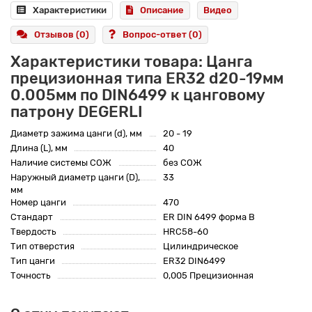
Характеристики
Описание
Видео
Отзывов (0)
Вопрос-ответ
(0)
Характеристики товара: Цанга
прецизионная типа ER32 d20-19мм
0.005мм по DIN6499 к цанговому
патрону DEGERLI
Диаметр зажима цанги (d), мм
20 - 19
Длина (L), мм
40
Наличие системы СОЖ
без СОЖ
Наружный диаметр цанги (D),
33
мм
Номер цанги
470
Стандарт
ER DIN 6499 форма B
Твердость
HRC58-60
Тип отверстия
Цилиндрическое
Тип цанги
ER32 DIN6499
Точность
0,005 Прецизионная