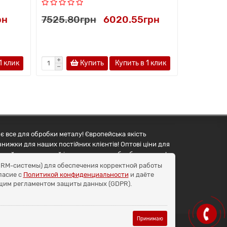
рн
7525.80грн
6020.55грн
7815.15
1 клик
Купить
Купить в 1 клик
є все для обробки металу! Європейська якість
знижки для наших постійних клієнтів! Оптові ціни для
упуйте правильний інструмент для обробки металу!
и CRM-системы) для обеспечения корректной работы
ласие с
Политикой конфиденциальности
и даёте
бщим регламентом защиты данных (GDPR).
Принимаю