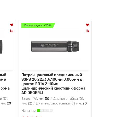
Ваша скидка: -20%
Ваша скидк
ный
Патрон цанговый прецизионный
Патрон ца
м к
SSPB 20 22x30x100мм 0,005мм к
SSPB 20 2
цангам ER16 2-10мм
цангам ER
форма
цилиндрический хвостовик форма
цилиндрич
AD DEGERLI
AD DEGERL
 (D),
Вылет (A), мм:
30
Диаметр гайки (D),
Вылет (A), 
 мм:
20
мм:
22
Диаметр хвостовика (d), мм:
20
мм:
22
Диа