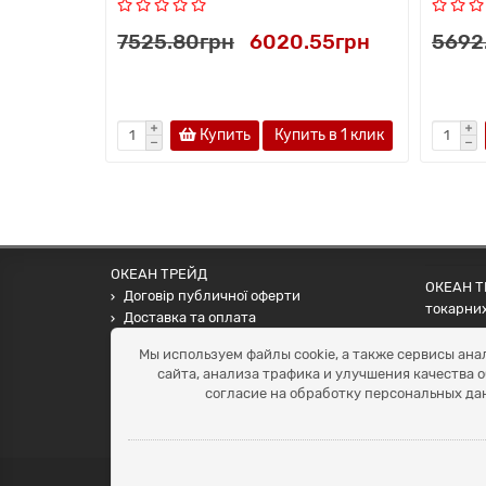
7525.80грн
6020.55грн
5692
Купить
Купить в 1 клик
ОКЕАН ТРЕЙД
ОКЕАН ТР
Договір публичної оферти
токарних
Доставка та оплата
наших па
Наші контакти
Мы используем файлы cookie, а также сервисы ана
Умови повернення
сайта, анализа трафика и улучшения качества 
+38 (099) 452-20-02
согласие на обработку персональных да
+38 (098) 492-20-02
office@ocean.biz.ua