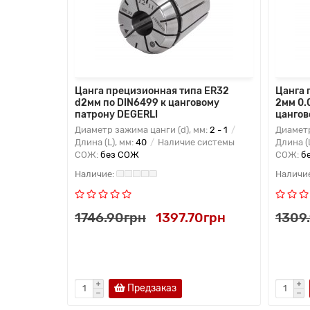
4,8мм
Цанга прецизионная типа ER32
Цанга 
нговому
d2мм по DIN6499 к цанговому
2мм 0.
патрону DEGERLI
цангов
м:
25 -
Диаметр зажима цанги (d), мм:
2 - 1
Диаметр
личие
Длина (L), мм:
40
Наличие системы
Длина (
СОЖ:
без СОЖ
СОЖ:
б
15грн
1746.90грн
1397.70грн
1309
Предзаказ