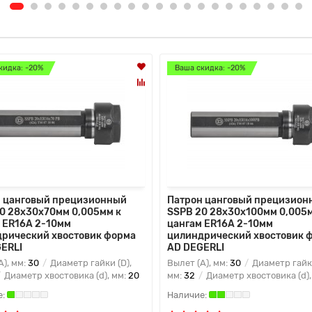
кидка: -20%
Ваша скидка: -20%
 цанговый прецизионный
Патрон цанговый прецизион
0 28x30x70мм 0,005мм к
SSPB 20 28x30x100мм 0,005м
 ER16A 2-10мм
цангам ER16A 2-10мм
рический хвостовик форма
цилиндрический хвостовик 
ERLI
AD DEGERLI
A), мм:
30
Диаметр гайки (D),
Вылет (A), мм:
30
Диаметр гайки
Диаметр хвостовика (d), мм:
20
мм:
32
Диаметр хвостовика (d),