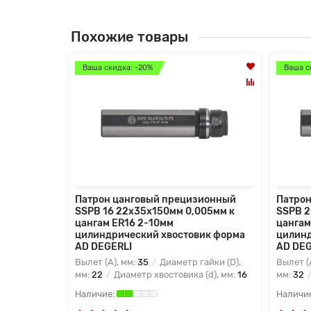
Похожие товары
Ваша скидка: -20%
Ваша с
Патрон цанговый прецизионный
Патрон
SSPB 16 22x35x150мм 0,005мм к
SSPB 2
цангам ER16 2-10мм
цангам
цилиндрический хвостовик форма
цилинд
AD DEGERLI
AD DEG
Вылет (A), мм:
35
Диаметр гайки (D),
Вылет (
мм:
22
Диаметр хвостовика (d), мм:
16
мм:
32