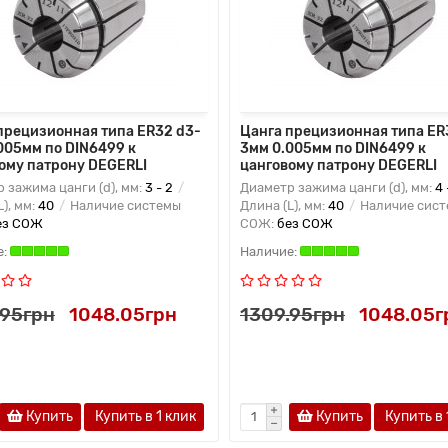
прецизионная типа ER32 d3-
Цанга прецизионная типа ER
005мм по DIN6499 к
3мм 0.005мм по DIN6499 к
ому патрону DEGERLI
цанговому патрону DEGERLI
 зажима цанги (d), мм:
3 - 2
Диаметр зажима цанги (d), мм:
4 
L), мм:
40
Наличие системы
Длина (L), мм:
40
Наличие сис
ез СОЖ
СОЖ:
без СОЖ
.95грн
1048.05грн
1309.95грн
1048.05г
Купить
Купить в 1 клик
Купить
Купить в 