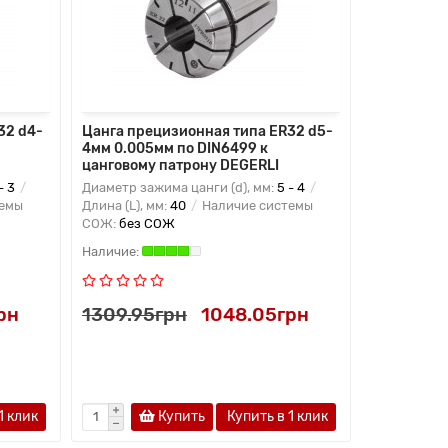
32 d4-
Цанга прецизионная типа ER32 d5-
Цанга пре
4мм 0.005мм по DIN6499 к
5мм 0.005
цанговому патрону DEGERLI
цанговому
- 3
Диаметр зажима цанги (d), мм:
5 - 4
Диаметр заж
темы
Длина (L), мм:
40
Наличие системы
Длина (L), м
СОЖ:
без СОЖ
СОЖ:
без 
рн
1309.95грн
1048.05грн
1309.95
1 клик
Купить
Купить в 1 клик