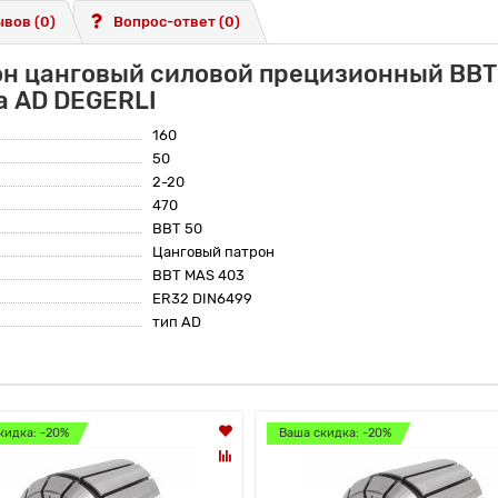
вов (0)
Вопрос-ответ
(0)
он цанговый силовой прецизионный BBT
а AD DEGERLI
160
50
2-20
470
BBT 50
Цанговый патрон
BBT MAS 403
ER32 DIN6499
тип AD
кидка: -20%
Ваша скидка: -20%