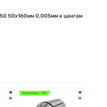
50 50x160мм 0,005мм к цангам
Ваша скидка: -20%
Ваша скидк