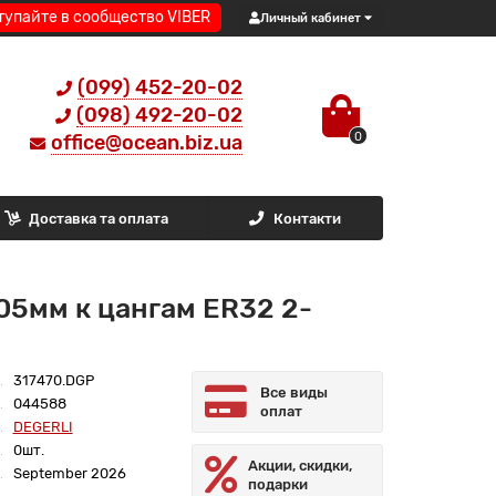
тупайте в сообщество VIBER
Личный кабинет
(099) 452-20-02
(098) 492-20-02
0
office@ocean.biz.ua
Доставка та оплата
Контакти
5мм к цангам ER32 2-
317470.DGP
Все виды
044588
оплат
DEGERLI
0шт.
Акции, скидки,
September 2026
подарки