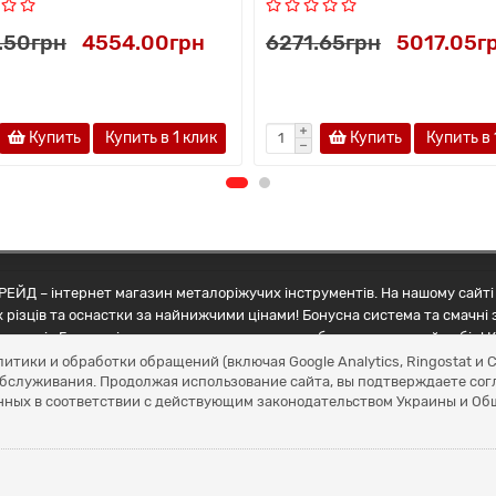
.50грн
4554.00грн
6271.65грн
5017.05г
Купить
Купить в 1 клик
Купить
Купить в 
ЕЙД – інтернет магазин металоріжучих інструментів. На нашому сайті 
 різців та оснастки за найнижчими цінами! Бонусна система та смачні 
ртнерів Грамотні менеджери допоможуть зробити правильний вибір! К
литики и обработки обращений (включая Google Analytics, Ringostat 
обслуживания. Продолжая использование сайта, вы подтверждаете сог
нных в соответствии с действующим законодательством Украины и О