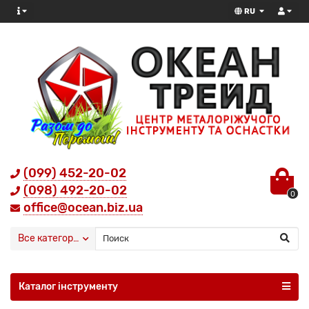
RU
(099) 452-20-02
(098) 492-20-02
0
office@ocean.biz.ua
Все категории
Каталог інструменту