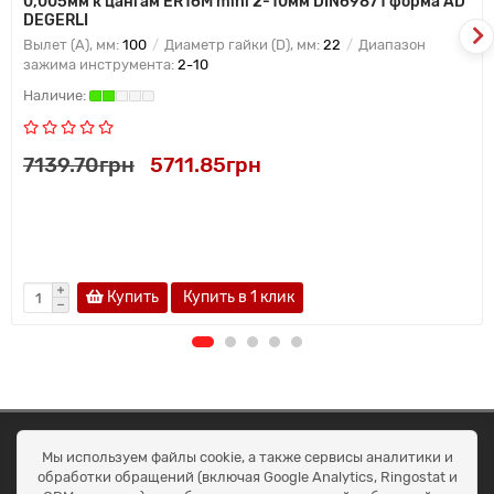
0,005мм к цангам ER16M mini 2-10мм DIN69871 форма AD
DEGERLI
Вылет (A), мм:
100
Диаметр гайки (D), мм:
22
Диапазон
зажима инструмента:
2-10
7139.70грн
5711.85грн
Купить
Купить в 1 клик
ОКЕАН ТРЕЙД
Мы используем файлы cookie, а также сервисы аналитики и
Договір публичної оферти
обработки обращений (включая Google Analytics, Ringostat и
Доставка та оплата