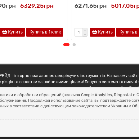
.90грн
6329.25грн
6271.65грн
5017.05г
Купить
Купить в 1 клик
Купить
Купить в 
ЕЙД – інтернет магазин металоріжучих інструментів. На нашому сайті 
 різців та оснастки за найнижчими цінами! Бонусна система та смачні 
ртнерів Грамотні менеджери допоможуть зробити правильний вибір! К
литики и обработки обращений (включая Google Analytics, Ringostat 
обслуживания. Продолжая использование сайта, вы подтверждаете сог
нных в соответствии с действующим законодательством Украины и О