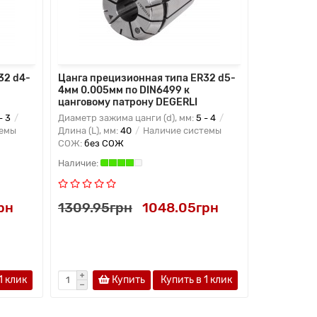
32 d4-
Цанга прецизионная типа ER32 d5-
Цанга пре
4мм 0.005мм по DIN6499 к
5мм 0.005
цанговому патрону DEGERLI
цанговому
- 3
Диаметр зажима цанги (d), мм:
5 - 4
Диаметр заж
темы
Длина (L), мм:
40
Наличие системы
Длина (L), м
СОЖ:
без СОЖ
СОЖ:
без 
рн
1309.95грн
1048.05грн
1309.95
1 клик
Купить
Купить в 1 клик