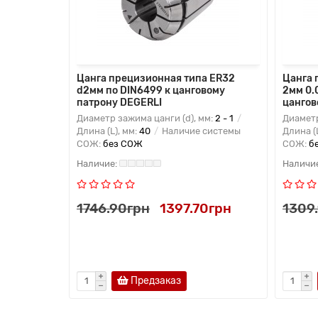
4,8мм
Цанга прецизионная типа ER32
Цанга 
нговому
d2мм по DIN6499 к цанговому
2мм 0.
патрону DEGERLI
цангов
м:
25 -
Диаметр зажима цанги (d), мм:
2 - 1
Диаметр
личие
Длина (L), мм:
40
Наличие системы
Длина (
СОЖ:
без СОЖ
СОЖ:
б
15грн
1746.90грн
1397.70грн
1309
Предзаказ