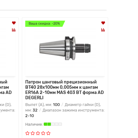
Ваша скидка: -20%
Ваша скидк
ный
Патрон цанговый прецизионный
Патрон ца
нгам
BT40 28x100мм 0,005мм к цангам
BT40 22x1
ма AD
ER16A 2-10мм MAS 403 BT форма AD
ER16 2-10
DEGERLI
DEGERLI
и (D),
Вылет (A), мм:
100
Диаметр гайки (D),
Вылет (A), 
умента:
мм:
32
Диапазон зажима инструмента:
мм:
22
Диа
2-10
2-10