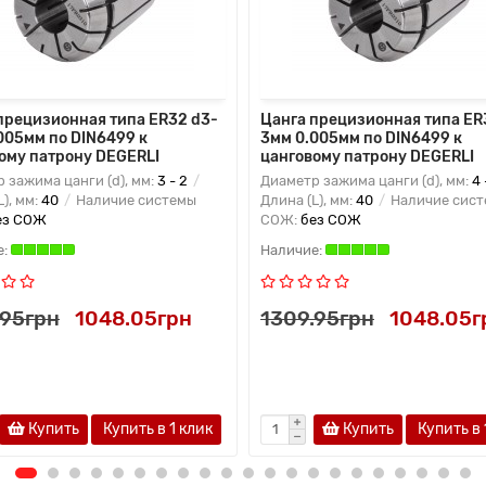
прецизионная типа ER32 d3-
Цанга прецизионная типа ER
005мм по DIN6499 к
3мм 0.005мм по DIN6499 к
ому патрону DEGERLI
цанговому патрону DEGERLI
 зажима цанги (d), мм:
3 - 2
Диаметр зажима цанги (d), мм:
4 
L), мм:
40
Наличие системы
Длина (L), мм:
40
Наличие сис
ез СОЖ
СОЖ:
без СОЖ
.95грн
1048.05грн
1309.95грн
1048.05г
Купить
Купить в 1 клик
Купить
Купить в 