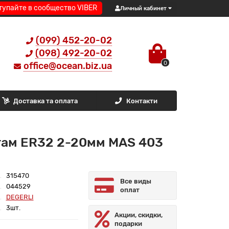
тупайте в сообщество VIBER
Личный кабинет
(099) 452-20-02
(098) 492-20-02
0
office@ocean.biz.ua
Доставка та оплата
Контакти
гам ER32 2-20мм MAS 403
315470
Все виды
044529
оплат
DEGERLI
3шт.
Акции, скидки,
подарки