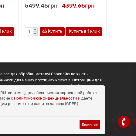
рн
5499.45грн
4399.65грн
7139.70
1 клик
Купить
Купить в 1 клик
є все для обробки металу! Європейська якість
знижки для наших постійних клієнтів! Оптові ціни для
упуйте правильний інструмент для обробки металу!
и CRM-системы) для обеспечения корректной работы
ласие с
Политикой конфиденциальности
и даёте
бщим регламентом защиты данных (GDPR).
Принимаю