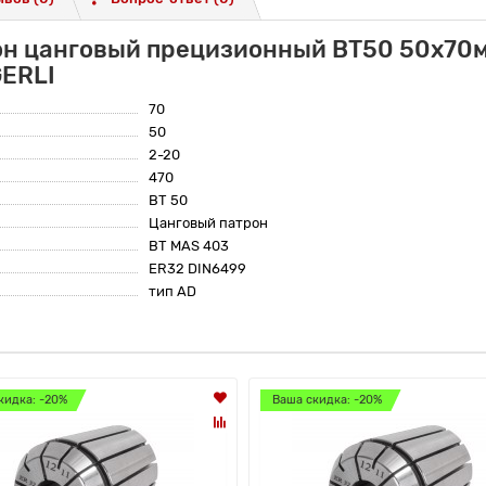
он цанговый прецизионный BT50 50x70м
ERLI
70
50
2-20
470
BT 50
Цанговый патрон
BT MAS 403
ER32 DIN6499
тип AD
кидка: -20%
Ваша скидка: -20%