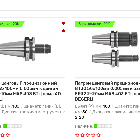
кидка: -20%
Ваша скидка: -20%
 цанговый прецизионный
Патрон цанговый прецизион
2x100мм 0,005мм к цангам
BT30 50x100мм 0,005мм к ца
-10мм MAS 403 BT форма AD
ER32 2-20мм MAS 403 BTфор
LI
DEGERLI
A), мм:
100
Диаметр гайки (D),
Вылет (A), мм:
100
Диаметр гайк
Диапазон зажима инструмента:
мм:
50
Диапазон зажима инстр
2-20