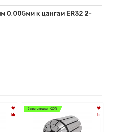
м 0,005мм к цангам ER32 2-
Ваша скидка: -20%
Ваша скидк