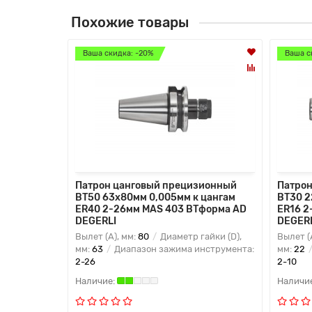
Похожие товары
Ваша скидка: -20%
Ваша с
Патрон цанговый прецизионный
Патрон
BT50 63x80мм 0,005мм к цангам
BT30 2
ER40 2-26мм MAS 403 BTформа AD
ER16 2
DEGERLI
DEGER
Вылет (A), мм:
80
Диаметр гайки (D),
Вылет (
мм:
63
Диапазон зажима инструмента:
мм:
22
2-26
2-10