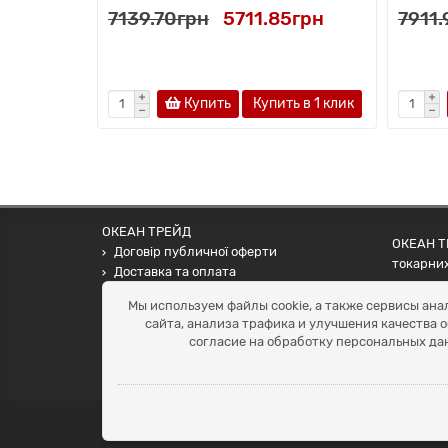
7139.70грн
5711.85грн
7911
Купить
Купить в 1 клик
ОКЕАН ТРЕЙД
ОКЕАН ТР
Договір публичної оферти
токарних
Доставка та оплата
наших па
Наші контакти
Мы используем файлы cookie, а также сервисы ана
Умови повернення
сайта, анализа трафика и улучшения качества 
+38 (099) 452-20-02
согласие на обработку персональных да
+38 (098) 492-20-02
office@ocean.biz.ua