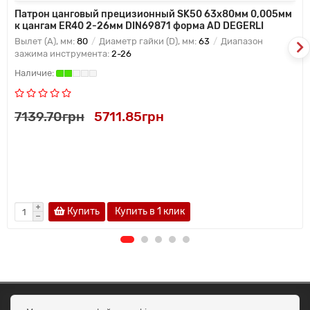
Патрон цанговый прецизионный SK50 63x80мм 0,005мм
к цангам ER40 2-26мм DIN69871 форма AD DEGERLI
Вылет (A), мм:
80
Диаметр гайки (D), мм:
63
Диапазон
зажима инструмента:
2-26
7139.70грн
5711.85грн
Купить
Купить в 1 клик
ОКЕАН ТРЕЙД