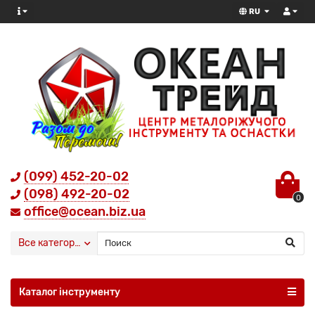
RU
(099) 452-20-02
(098) 492-20-02
0
office@ocean.biz.ua
Все категории
Каталог інструменту