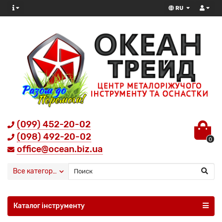
RU
(099) 452-20-02
(098) 492-20-02
0
office@ocean.biz.ua
Все категории
Каталог інструменту