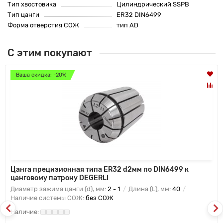
Тип хвостовика
Цилиндрический SSPB
Тип цанги
ER32 DIN6499
Форма отверстия СОЖ
тип AD
С этим покупают
Ваша скидка: -20%
Цанга прецизионная типа ER32 d2мм по DIN6499 к
цанговому патрону DEGERLI
Диаметр зажима цанги (d), мм:
2 - 1
Длина (L), мм:
40
Наличие системы СОЖ:
без СОЖ