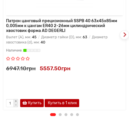
Патрон цанговый прецизионный SSPB 40 63x45x85мм
0,005мм к цангам ER40 2-26мм цилиндрический
хвостовик форма AD DEGERLI
Вылет (A), мм:
45
Диаметр гайки (D), мм:
63
Диаметр
хвостовика (d), мм:
40
6947.10грн
5557.50грн
Купить
Купить в 1 клик