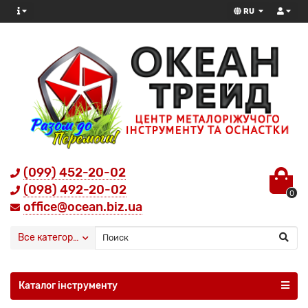
RU
(099) 452-20-02
(098) 492-20-02
0
office@ocean.biz.ua
Все категории
Каталог інструменту