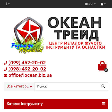
RU
(099) 452-20-02
(098) 492-20-02
0
office@ocean.biz.ua
Все категории
Каталог інструменту