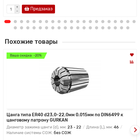
Предзаказ
Похожие товары
Ваша скидка: -20%
Цанга типа ER40 d23,0-22,0мм 0.015мм по DIN6499 к
цанговому патрону GURKAN
Диаметр зажима цанги (d), мм:
23 - 22
Длина (L), мм:
46
Наличие системы СОЖ:
без СОЖ