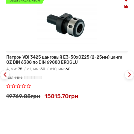
Ваша скидка: -20%
Патрон VDI 3425 цанговый E3-50xOZ25 (2-25мм) цанга
OZ DIN 6388 по DIN 69880 EROGLU
A, мм:
75
d1, мм:
50
d10, мм:
60
19769.85грн
15815.70грн