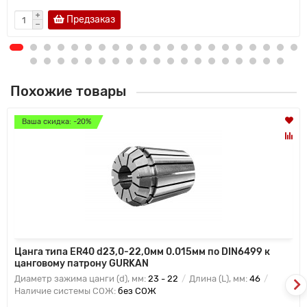
Предзаказ
Похожие товары
Ваша скидка: -20%
Цанга типа ER40 d23,0-22,0мм 0.015мм по DIN6499 к
цанговому патрону GURKAN
Диаметр зажима цанги (d), мм:
23 - 22
Длина (L), мм:
46
Наличие системы СОЖ:
без СОЖ