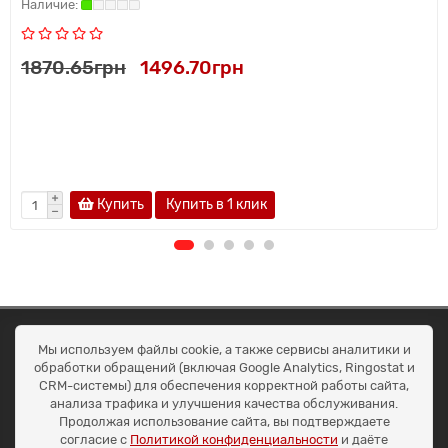
1870.65грн
1496.70грн
Купить
Купить в 1 клик
ОКЕАН ТРЕЙД
Мы используем файлы cookie, а также сервисы аналитики и
Договір публичної оферти
обработки обращений (включая Google Analytics, Ringostat и
Доставка та оплата
CRM-системы) для обеспечения корректной работы сайта,
Наші контакти
анализа трафика и улучшения качества обслуживания.
Умови повернення
Продолжая использование сайта, вы подтверждаете
+38 (099) 452-20-02
согласие с
Политикой конфиденциальности
и даёте