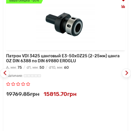
Ваша скидка: -20%
Патрон VDI 3425 цанговый E3-50xOZ25 (2-25мм) цанга
OZ DIN 6388 по DIN 69880 EROGLU
A, мм:
75
d1, мм:
50
d10, мм:
60
19769.85грн
15815.70грн