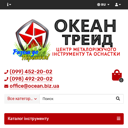
RU
(099) 452-20-02
(098) 492-20-02
0
office@ocean.biz.ua
Все категории
Каталог інструменту