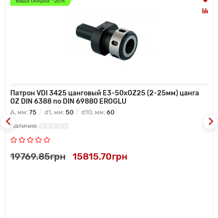
Ваша скидка: -20%
Патрон VDI 3425 цанговый E3-50xOZ25 (2-25мм) цанга
OZ DIN 6388 по DIN 69880 EROGLU
A, мм:
75
d1, мм:
50
d10, мм:
60
19769.85грн
15815.70грн