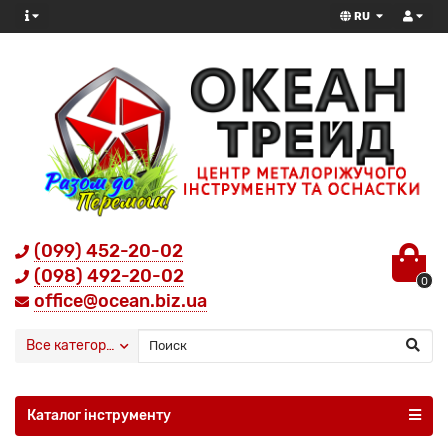
RU
(099) 452-20-02
(098) 492-20-02
0
office@ocean.biz.ua
Все категории
Каталог інструменту