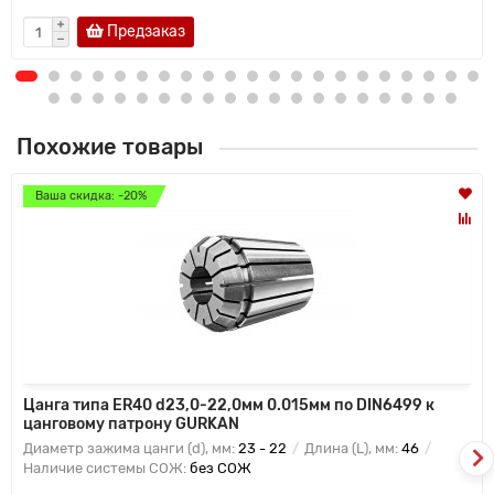
Предзаказ
Похожие товары
Ваша скидка: -20%
Цанга типа ER40 d23,0-22,0мм 0.015мм по DIN6499 к
цанговому патрону GURKAN
Диаметр зажима цанги (d), мм:
23 - 22
Длина (L), мм:
46
Наличие системы СОЖ:
без СОЖ