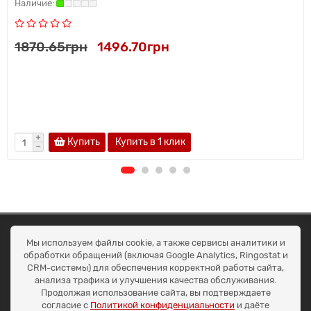
1870.65грн
1496.70грн
Купить
Купить в 1 клик
ОКЕАН ТРЕЙД
Мы используем файлы cookie, а также сервисы аналитики и
Договір публичної оферти
обработки обращений (включая Google Analytics, Ringostat и
Доставка та оплата
CRM-системы) для обеспечения корректной работы сайта,
Наші контакти
анализа трафика и улучшения качества обслуживания.
Умови повернення
Продолжая использование сайта, вы подтверждаете
+38 (099) 452-20-02
согласие с
Политикой конфиденциальности
и даёте