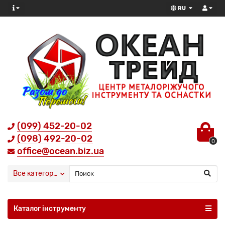
RU
(099) 452-20-02
(098) 492-20-02
0
office@ocean.biz.ua
Все категории
Каталог інструменту