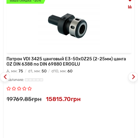
Ваша скидка: -20%
Патрон VDI 3425 цанговый E3-50xOZ25 (2-25мм) цанга
OZ DIN 6388 по DIN 69880 EROGLU
A, мм:
75
d1, мм:
50
d10, мм:
60
19769.85грн
15815.70грн