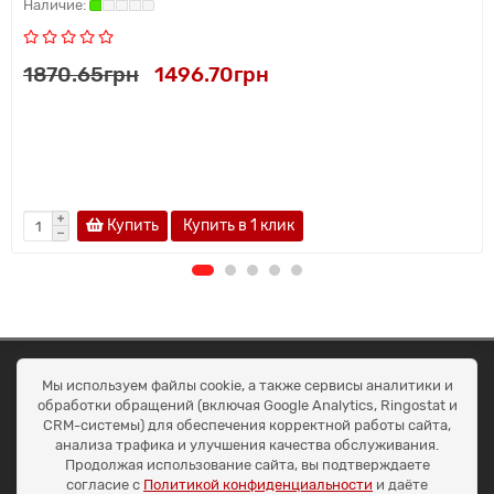
1870.65грн
1496.70грн
Купить
Купить в 1 клик
ОКЕАН ТРЕЙД
Мы используем файлы cookie, а также сервисы аналитики и
Договір публичної оферти
обработки обращений (включая Google Analytics, Ringostat и
Доставка та оплата
CRM-системы) для обеспечения корректной работы сайта,
Наші контакти
анализа трафика и улучшения качества обслуживания.
Умови повернення
Продолжая использование сайта, вы подтверждаете
+38 (099) 452-20-02
согласие с
Политикой конфиденциальности
и даёте