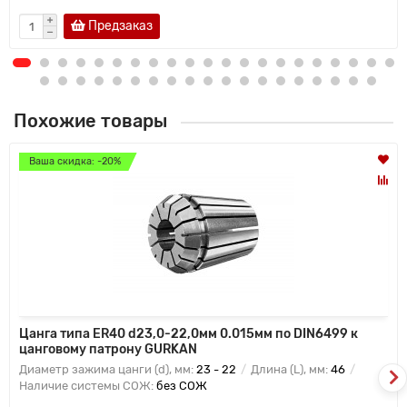
Предзаказ
Похожие товары
Ваша скидка: -20%
Цанга типа ER40 d23,0-22,0мм 0.015мм по DIN6499 к
цанговому патрону GURKAN
Диаметр зажима цанги (d), мм:
23 - 22
Длина (L), мм:
46
Наличие системы СОЖ:
без СОЖ