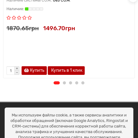
Наличие системы СОЖ:
без СОЖ
1870.65грн
1496.70грн
Купить
Купить в 1 клик
ОКЕАН ТРЕЙД
Мы используем файлы cookie, а также сервисы аналитики и
Договір публичної оферти
обработки обращений (включая Google Analytics, Ringostat и
Доставка та оплата
CRM-системы) для обеспечения корректной работы сайта,
Наші контакти
анализа трафика и улучшения качества обслуживания.
Умови повернення
Продолжая использование сайта, вы подтверждаете