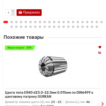
Предзаказ
Похожие товары
Ваша скидка: -20%
Цанга типа ER40 d23,0-22,0мм 0.015мм по DIN6499 к
цанговому патрону GURKAN
Диаметр зажима цанги (d), мм:
23 - 22
Длина (L), мм:
46