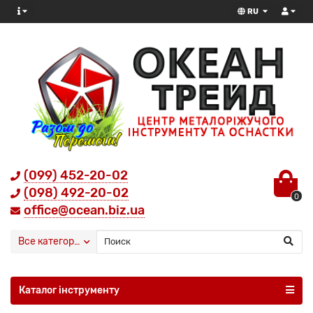
RU
(099) 452-20-02
(098) 492-20-02
0
office@ocean.biz.ua
Все категории
Каталог інструменту