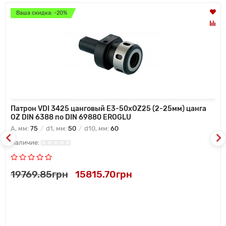
Ваша скидка: -20%
Патрон VDI 3425 цанговый E3-50xOZ25 (2-25мм) цанга
OZ DIN 6388 по DIN 69880 EROGLU
A, мм:
75
d1, мм:
50
d10, мм:
60
19769.85грн
15815.70грн