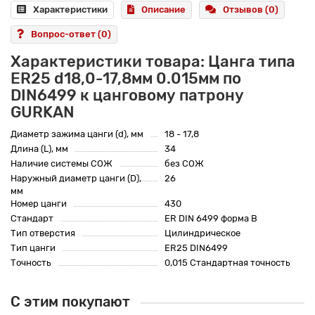
Характеристики
Описание
Отзывов (0)
Вопрос-ответ
(0)
Характеристики товара: Цанга типа
ER25 d18,0-17,8мм 0.015мм по
DIN6499 к цанговому патрону
GURKAN
Диаметр зажима цанги (d), мм
18 - 17,8
Длина (L), мм
34
Наличие системы СОЖ
без СОЖ
Наружный диаметр цанги (D),
26
мм
Номер цанги
430
Стандарт
ER DIN 6499 форма B
Тип отверстия
Цилиндрическое
Тип цанги
ER25 DIN6499
Точность
0,015 Стандартная точность
С этим покупают