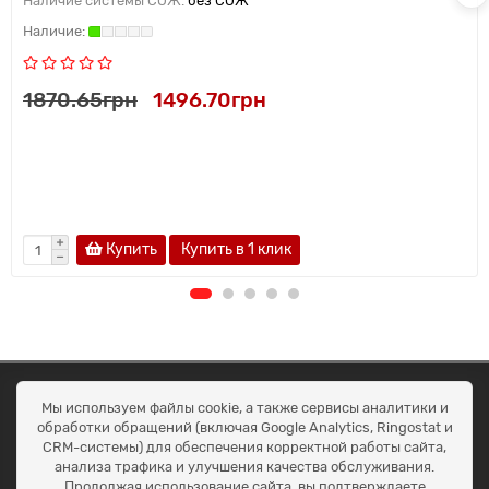
Наличие системы СОЖ:
без СОЖ
1870.65грн
1496.70грн
Купить
Купить в 1 клик
ОКЕАН ТРЕЙД
Мы используем файлы cookie, а также сервисы аналитики и
Договір публичної оферти
обработки обращений (включая Google Analytics, Ringostat и
Доставка та оплата
CRM-системы) для обеспечения корректной работы сайта,
Наші контакти
анализа трафика и улучшения качества обслуживания.
Умови повернення
Продолжая использование сайта, вы подтверждаете