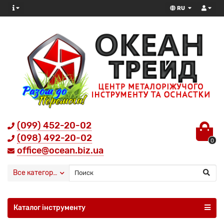
RU
(099) 452-20-02
(098) 492-20-02
0
office@ocean.biz.ua
Все категории
Каталог інструменту