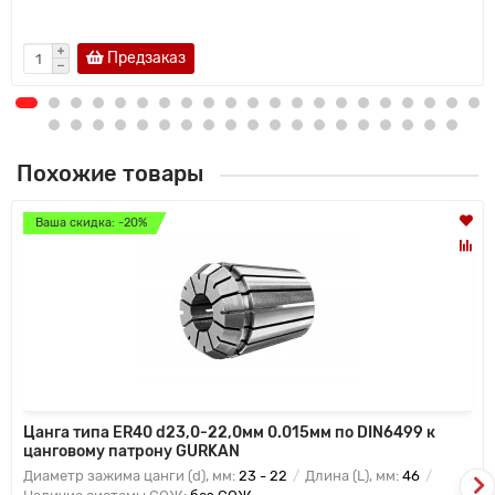
Предзаказ
Похожие товары
Ваша скидка: -20%
Цанга типа ER40 d23,0-22,0мм 0.015мм по DIN6499 к
цанговому патрону GURKAN
Диаметр зажима цанги (d), мм:
23 - 22
Длина (L), мм:
46