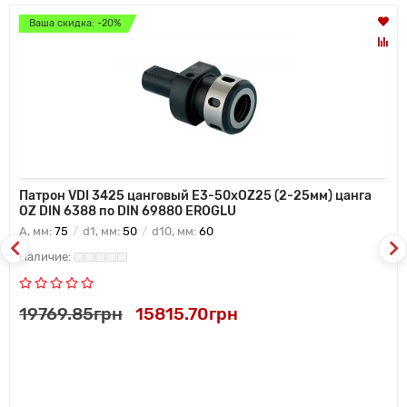
Ваша скидка: -20%
Патрон VDI 3425 цанговый E3-50xOZ25 (2-25мм) цанга
OZ DIN 6388 по DIN 69880 EROGLU
A, мм:
75
d1, мм:
50
d10, мм:
60
19769.85грн
15815.70грн