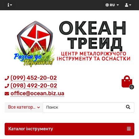
RU
(099) 452-20-02
(098) 492-20-02
0
office@ocean.biz.ua
Все категории
Каталог інструменту