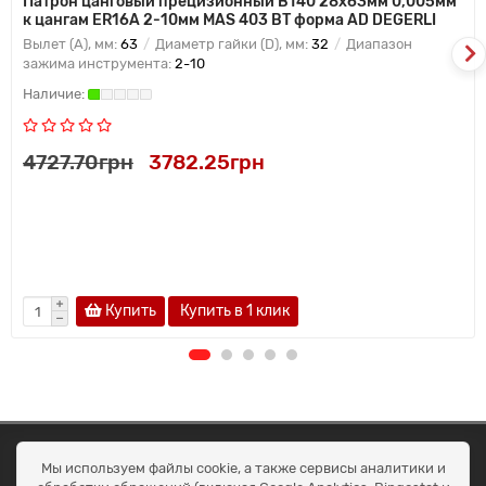
Патрон цанговый прецизионный BT40 28x63мм 0,005мм
к цангам ER16A 2-10мм MAS 403 BT форма AD DEGERLI
Вылет (A), мм:
63
Диаметр гайки (D), мм:
32
Диапазон
зажима инструмента:
2-10
4727.70грн
3782.25грн
Купить
Купить в 1 клик
ОКЕАН ТРЕЙД
Мы используем файлы cookie, а также сервисы аналитики и
Договір публичної оферти