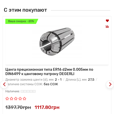
С этим покупают
Ваша скидка: -20%
Цанга прецизионная типа ER16 d2мм 0.005мм по
DIN6499 к цанговому патрону DEGERLI
Диаметр зажима цанги (d), мм:
2 - 1
Длина (L), мм:
27,5
Наличие системы СОЖ:
без СОЖ
1397.70грн
1117.80грн