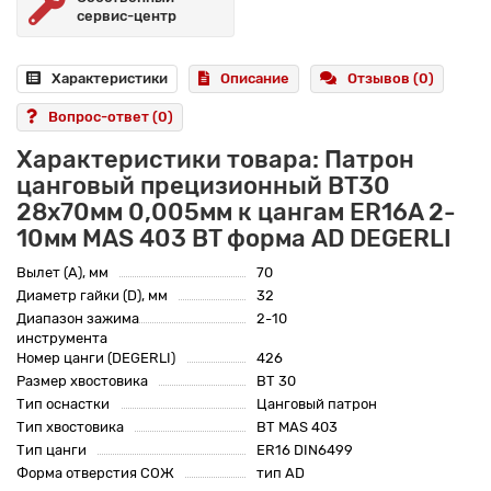
сервис-центр
Характеристики
Описание
Отзывов (0)
Вопрос-ответ
(0)
Характеристики товара: Патрон
цанговый прецизионный BT30
28x70мм 0,005мм к цангам ER16A 2-
10мм MAS 403 BT форма AD DEGERLI
Вылет (A), мм
70
Диаметр гайки (D), мм
32
Диапазон зажима
2-10
инструмента
Номер цанги (DEGERLI)
426
Размер хвостовика
BT 30
Тип оснастки
Цанговый патрон
Тип хвостовика
BT MAS 403
Тип цанги
ER16 DIN6499
Форма отверстия СОЖ
тип AD