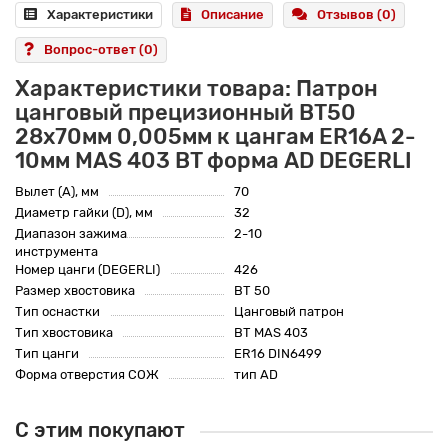
Характеристики
Описание
Отзывов (0)
Вопрос-ответ
(0)
Характеристики товара: Патрон
цанговый прецизионный BT50
28x70мм 0,005мм к цангам ER16A 2-
10мм MAS 403 BT форма AD DEGERLI
Вылет (A), мм
70
Диаметр гайки (D), мм
32
Диапазон зажима
2-10
инструмента
Номер цанги (DEGERLI)
426
Размер хвостовика
BT 50
Тип оснастки
Цанговый патрон
Тип хвостовика
BT MAS 403
Тип цанги
ER16 DIN6499
Форма отверстия СОЖ
тип AD
С этим покупают