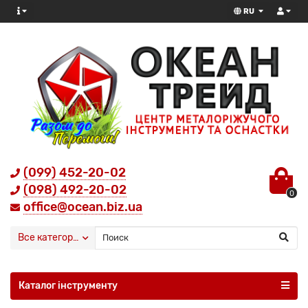
RU
(099) 452-20-02
(098) 492-20-02
0
office@ocean.biz.ua
Все категории
Каталог інструменту