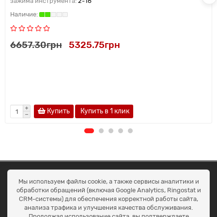
зажима инструмента:
2-16
6657.30грн
5325.75грн
Купить
Купить в 1 клик
ОКЕАН ТРЕЙД
Мы используем файлы cookie, а также сервисы аналитики и
Договір публичної оферти
обработки обращений (включая Google Analytics, Ringostat и
Доставка та оплата
CRM-системы) для обеспечения корректной работы сайта,
Наші контакти
анализа трафика и улучшения качества обслуживания.
Умови повернення
Продолжая использование сайта, вы подтверждаете