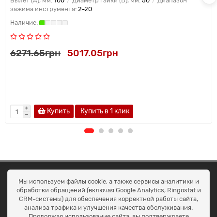
Вылет (A), мм:
100
Диаметр гайки (D), мм:
50
Диапазон
зажима инструмента:
2-20
6271.65грн
5017.05грн
Купить
Купить в 1 клик
ОКЕАН ТРЕЙД
Мы используем файлы cookie, а также сервисы аналитики и
Договір публичної оферти
обработки обращений (включая Google Analytics, Ringostat и
Доставка та оплата
CRM-системы) для обеспечения корректной работы сайта,
Наші контакти
анализа трафика и улучшения качества обслуживания.
Умови повернення
Продолжая использование сайта, вы подтверждаете