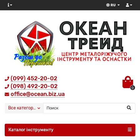
RU
(099) 452-20-02
(098) 492-20-02
0
office@ocean.biz.ua
Все категории
Каталог інструменту