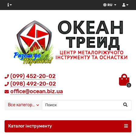
RU
(099) 452-20-02
(098) 492-20-02
0
office@ocean.biz.ua
Все категории
Каталог інструменту