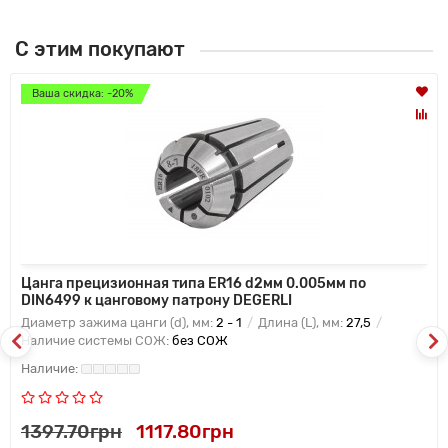
С этим покупают
Ваша скидка: -20%
Цанга прецизионная типа ER16 d2мм 0.005мм по
DIN6499 к цанговому патрону DEGERLI
Диаметр зажима цанги (d), мм:
2 - 1
Длина (L), мм:
27,5
Наличие системы СОЖ:
без СОЖ
1397.70грн
1117.80грн