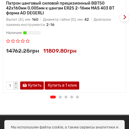
Патрон цанговый силовой прецизионный BBT50
42x160мм 0,005мм к цангам ER25 2-16мм MAS 403 BT
форма AD DEGERLI
Вылет (A), мм:
160
Диаметр гайки (D), мм:
42
Диапазон
зажима инструмента:
2-16
14762.25грн
11809.80грн
Купить
Купить в 1 клик
ОКЕАН ТРЕЙД
Мы используем файлы cookie, а также сервисы аналитики и
Договір публичної оферти