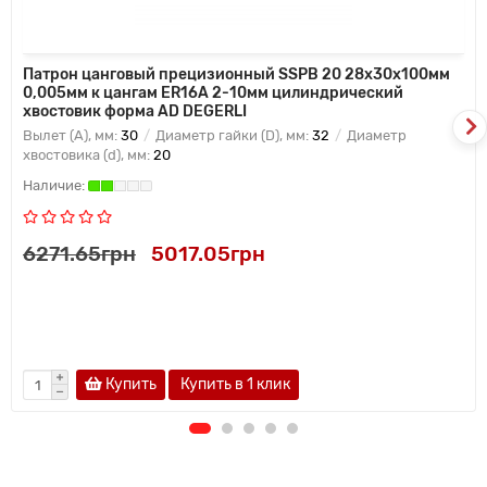
Патрон цанговый прецизионный SSPB 20 28x30x100мм
0,005мм к цангам ER16A 2-10мм цилиндрический
хвостовик форма AD DEGERLI
Вылет (A), мм:
30
Диаметр гайки (D), мм:
32
Диаметр
хвостовика (d), мм:
20
6271.65грн
5017.05грн
Купить
Купить в 1 клик