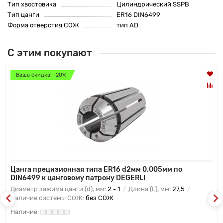
Тип хвостовика
Цилиндрический SSPB
Тип цанги
ER16 DIN6499
Форма отверстия СОЖ
тип AD
С этим покупают
Ваша скидка: -20%
Цанга прецизионная типа ER16 d2мм 0.005мм по
DIN6499 к цанговому патрону DEGERLI
Диаметр зажима цанги (d), мм:
2 - 1
Длина (L), мм:
27,5
Наличие системы СОЖ:
без СОЖ