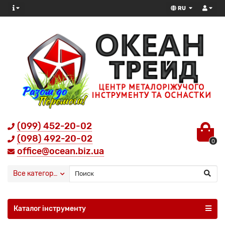
RU
(099) 452-20-02
(098) 492-20-02
0
office@ocean.biz.ua
Все категории
Каталог інструменту