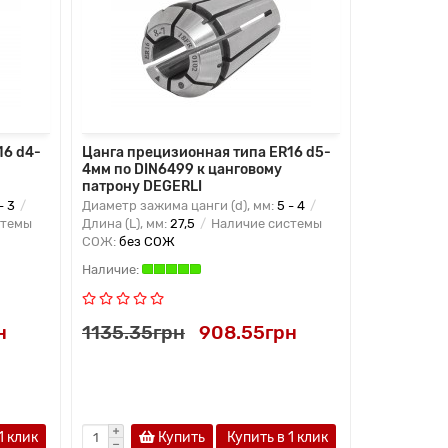
16 d4-
Цанга прецизионная типа ER16 d5-
Цанга пре
4мм по DIN6499 к цанговому
5мм по DI
патрону DEGERLI
патрону D
- 3
Диаметр зажима цанги (d), мм:
5 - 4
Диаметр заж
стемы
Длина (L), мм:
27,5
Наличие системы
Длина (L), м
СОЖ:
без СОЖ
СОЖ:
без 
н
1135.35грн
908.55грн
1135.35
1 клик
Купить
Купить в 1 клик