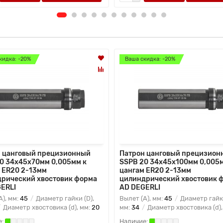
кидка: -20%
Ваша скидка: -20%
 цанговый прецизионный
Патрон цанговый прецизион
0 34x45x70мм 0,005мм к
SSPB 20 34x45x100мм 0,005м
 ER20 2-13мм
цангам ER20 2-13мм
рический хвостовик форма
цилиндрический хвостовик 
ERLI
AD DEGERLI
A), мм:
45
Диаметр гайки (D),
Вылет (A), мм:
45
Диаметр гайки
Диаметр хвостовика (d), мм:
20
мм:
34
Диаметр хвостовика (d),