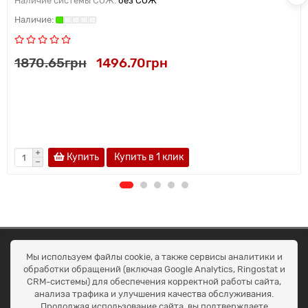
Наличие системы СОЖ:
без СОЖ
1870.65грн
1496.70грн
Купить
Купить в 1 клик
ОКЕАН ТРЕЙД
Мы используем файлы cookie, а также сервисы аналитики и
Договір публичної оферти
обработки обращений (включая Google Analytics, Ringostat и
Доставка та оплата
CRM-системы) для обеспечения корректной работы сайта,
Наші контакти
анализа трафика и улучшения качества обслуживания.
Умови повернення
Продолжая использование сайта, вы подтверждаете