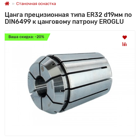
Станочная оснастка
Цанга прецизионная типа ER32 d19мм по
DIN6499 к цанговому патрону EROGLU
Ваша скидка: -20%