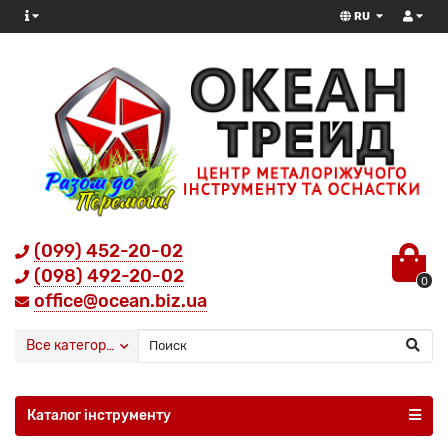
RU
(099) 452-20-02
(098) 492-20-02
0
office@ocean.biz.ua
Все категории
Каталог інструменту