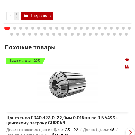
Предзаказ
Похожие товары
Ваша скидка: -20%
Цанга типа ER40 d23,0-22,0мм 0.015мм по DIN6499 к
цанговому патрону GURKAN
Диаметр зажима цанги (d), мм:
23 - 22
Длина (L), мм:
46