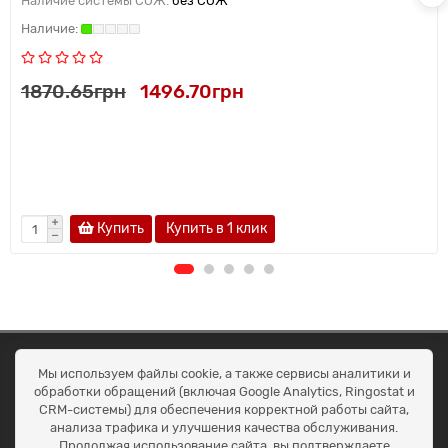
Наличие системы СОЖ:
без СОЖ
1870.65грн
1496.70грн
Купить
Купить в 1 клик
ОКЕАН ТРЕЙД
Мы используем файлы cookie, а также сервисы аналитики и
Договір публичної оферти
обработки обращений (включая Google Analytics, Ringostat и
Доставка та оплата
CRM-системы) для обеспечения корректной работы сайта,
Наші контакти
анализа трафика и улучшения качества обслуживания.
Умови повернення
Продолжая использование сайта, вы подтверждаете