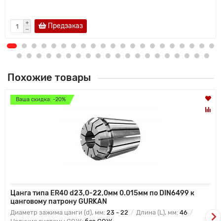
Предзаказ
Похожие товары
Ваша скидка: -20%
Цанга типа ER40 d23,0-22,0мм 0.015мм по DIN6499 к
цанговому патрону GURKAN
Диаметр зажима цанги (d), мм:
23 - 22
Длина (L), мм:
46