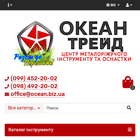
RU
(099) 452-20-02
(098) 492-20-02
0
office@ocean.biz.ua
Все категории
Каталог інструменту