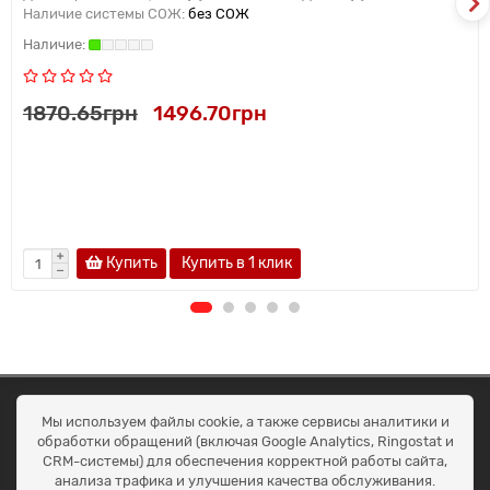
Наличие системы СОЖ:
без СОЖ
1870.65грн
1496.70грн
Купить
Купить в 1 клик
ОКЕАН ТРЕЙД
Мы используем файлы cookie, а также сервисы аналитики и
Договір публичної оферти
обработки обращений (включая Google Analytics, Ringostat и
Доставка та оплата
CRM-системы) для обеспечения корректной работы сайта,
Наші контакти
анализа трафика и улучшения качества обслуживания.