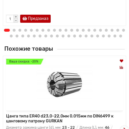
Предзаказ
Похожие товары
Ваша скидка: -20%
Цанга типа ER40 d23,0-22,0мм 0.015мм по DIN6499 к
цанговому патрону GURKAN
Диаметр зажима цанги (d), мм:
23 - 22
Длина (L), мм:
46