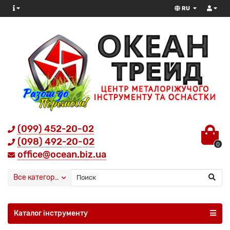
RU
(099) 452-20-02
(098) 492-20-02
0
office@ocean.biz.ua
Все категории
Каталог інструменту