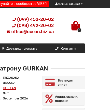
тупайте в сообщество VIBER
Личный кабинет
(099) 452-20-02
(098) 492-20-02
0
office@ocean.biz.ua
Доставка та оплата
Контакти
 патрону GURKAN
ER320252
Все виды
045642
оплат
GURKAN
0шт.
Акции, скидки,
September 2026
подарки