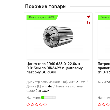
Похожие товары
Ваша скидка: -20%
Ваша с
Цанга типа ER40 d23,0-22,0мм
Патрон
0.015мм по DIN6499 к цанговому
правог
патрону GURKAN
d1,0-1
Диаметр зажима цанги (d), мм:
23 - 22
A, мм:
9
Длина (L), мм:
46
Наличие системы
СОЖ:
без СОЖ