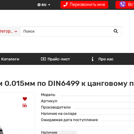
Перезвонить мне
Вс
RU
тегории
Каталоги
Прайс-лист
Про нас
м 0.015мм по DIN6499 к цанговому
Модель:
Артикул:
Производители
Наличие на складе
Ожидаемая дата поступления: