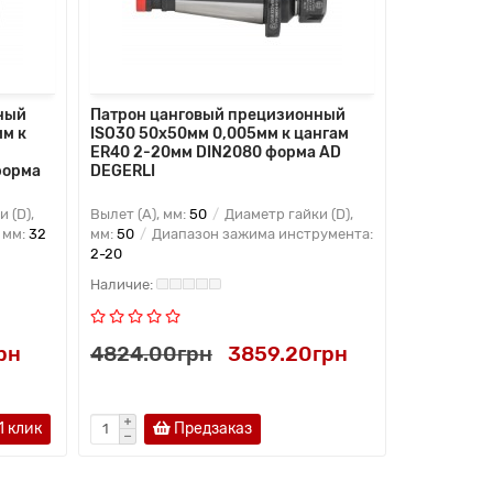
ный
Патрон цанговый прецизионный
Патрон ца
м к
ISO30 50x50мм 0,005мм к цангам
ISO50 50x
ER40 2-20мм DIN2080 форма AD
ER40 2-20
форма
DEGERLI
DEGERLI
 (D),
Вылет (A), мм:
50
Диаметр гайки (D),
Вылет (A), 
 мм:
32
мм:
50
Диапазон зажима инструмента:
мм:
50
Диа
2-20
2-20
рн
4824.00грн
3859.20грн
6464.2
1 клик
Предзаказ