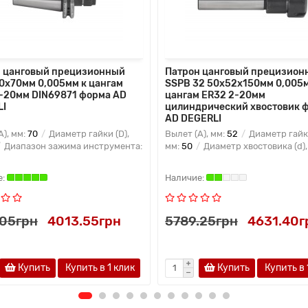
 цанговый прецизионный
Патрон цанговый прецизион
0x70мм 0,005мм к цангам
SSPB 32 50x52x150мм 0,005м
-20мм DIN69871 форма AD
цангам ER32 2-20мм
LI
цилиндрический хвостовик 
AD DEGERLI
A), мм:
70
Диаметр гайки (D),
Вылет (A), мм:
52
Диаметр гайки
Диапазон зажима инструмента:
мм:
50
Диаметр хвостовика (d),
.05грн
4013.55грн
5789.25грн
4631.40г
Купить
Купить в 1 клик
Купить
Купить в 