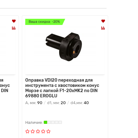
Ваша скидка: -20%
Ваша скидк
ля
Оправка VDI20 переходная для
Оправка V
конус
инструмента с хвостовиком конус
инструмен
 DIN
Морзе с лапкой F1-20хMK2 по DIN
Морзе с ла
69880 EROGLU
69880 ER
A, мм:
90
d1, мм:
20
d4,мм:
40
A, мм:
23
d