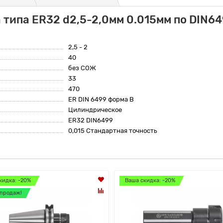
 типа ER32 d2,5-2,0мм 0.015мм по DIN64
2,5 - 2
40
без СОЖ
33
470
ER DIN 6499 форма B
Цилиндрическое
ER32 DIN6499
0,015 Стандартная точность
кидка: -20%
Ваша скидка: -20%
продаж!