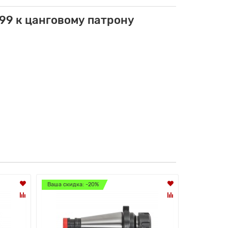
99 к цанговому патрону
Ваша скидка: -20%
Ваша скидк