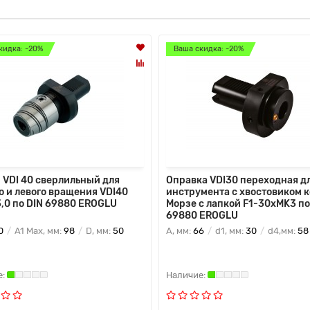
кидка: -20%
Ваша скидка: -20%
 VDI 40 сверлильный для
Оправка VDI30 переходная д
о и левого вращения VDI40
инструмента с хвостовиком 
3,0 по DIN 69880 EROGLU
Морзе с лапкой F1-30хMK3 по
69880 EROGLU
0
A1 Max, мм:
98
D, мм:
50
A, мм:
66
d1, мм:
30
d4,мм:
58