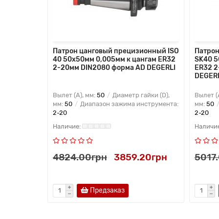
4-
Патрон цанговый прецизионный ISO
Патрон
ER DIN
40 50x50мм 0,005мм к цангам ER32
SK40 5
LU
2-20мм DIN2080 форма AD DEGERLI
ER32 2
DEGER
мм:
50
Вылет (A), мм:
50
Диаметр гайки (D),
Вылет (
мм:
50
Диапазон зажима инструмента:
мм:
50
2-20
2-20
.15грн
4824.00грн
3859.20грн
5017
Предзаказ