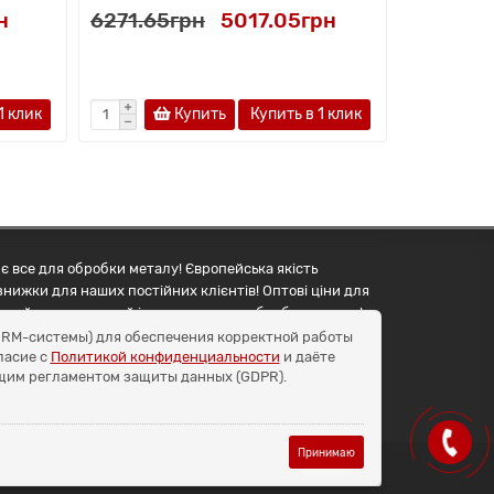
н
6271.65грн
5017.05грн
7139.70
1 клик
Купить
Купить в 1 клик
є все для обробки металу! Європейська якість
знижки для наших постійних клієнтів! Оптові ціни для
упуйте правильний інструмент для обробки металу!
и CRM-системы) для обеспечения корректной работы
ласие с
Политикой конфиденциальности
и даёте
бщим регламентом защиты данных (GDPR).
Принимаю