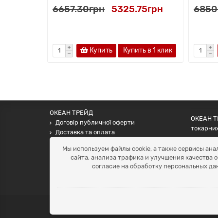
6657.30грн
5325.75грн
6850
Купить
Купить в 1 клик
ОКЕАН ТРЕЙД
ОКЕАН ТР
Договір публичної оферти
токарних
Доставка та оплата
наших па
Наші контакти
Мы используем файлы cookie, а также сервисы ана
Умови повернення
сайта, анализа трафика и улучшения качества 
+38 (099) 452-20-02
согласие на обработку персональных да
+38 (098) 492-20-02
office@ocean.biz.ua