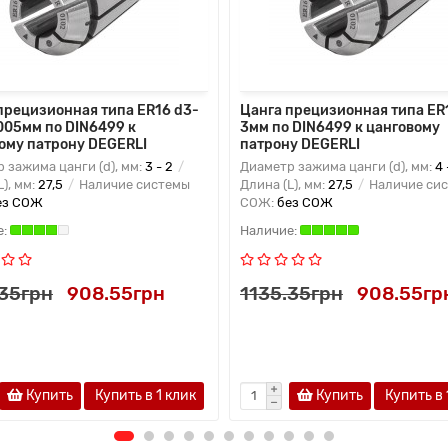
прецизионная типа ER16 d3-
Цанга прецизионная типа ER
005мм по DIN6499 к
3мм по DIN6499 к цанговому
ому патрону DEGERLI
патрону DEGERLI
 зажима цанги (d), мм:
3 - 2
Диаметр зажима цанги (d), мм:
4 
L), мм:
27,5
Наличие системы
Длина (L), мм:
27,5
Наличие си
ез СОЖ
СОЖ:
без СОЖ
.35грн
908.55грн
1135.35грн
908.55гр
Купить
Купить в 1 клик
Купить
Купить в 