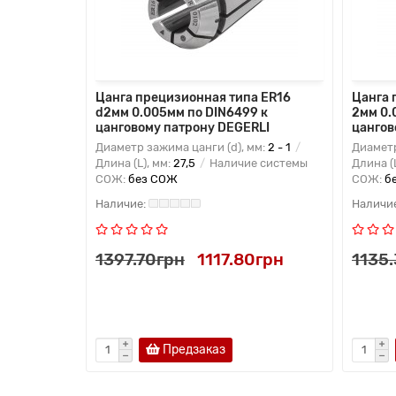
,8мм
Цанга прецизионная типа ER16
Цанга 
нговому
d2мм 0.005мм по DIN6499 к
2мм 0.
цанговому патрону DEGERLI
цангов
м:
12 - 11,8
Диаметр зажима цанги (d), мм:
2 - 1
Диаметр
 системы
Длина (L), мм:
27,5
Наличие системы
Длина (
СОЖ:
без СОЖ
СОЖ:
б
15грн
1397.70грн
1117.80грн
1135
Предзаказ