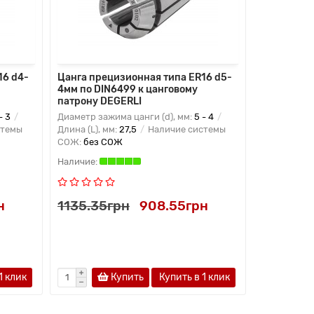
16 d4-
Цанга прецизионная типа ER16 d5-
Цанга пре
4мм по DIN6499 к цанговому
5мм по DI
патрону DEGERLI
патрону D
- 3
Диаметр зажима цанги (d), мм:
5 - 4
Диаметр заж
стемы
Длина (L), мм:
27,5
Наличие системы
Длина (L), м
СОЖ:
без СОЖ
СОЖ:
без 
н
1135.35грн
908.55грн
1135.35
1 клик
Купить
Купить в 1 клик