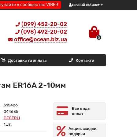
тупайте в сообщество VIBER
Личный кабинет
(099) 452-20-02
(098) 492-20-02
0
office@ocean.biz.ua
Доставка та оплата
Контакти
гам ER16A 2-10мм
515426
Все виды
044635
оплат
DEGERLI
1шт.
Акции, скидки,
подарки