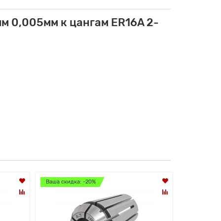
 0,005мм к цангам ER16A 2-
Ваша скидка: -20%
Ваша скидк
Лидер прод