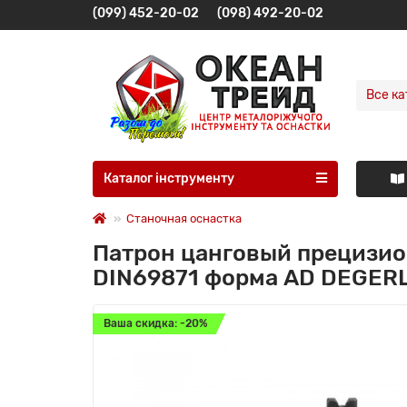
(099) 452-20-02
(098) 492-20-02
Все ка
Каталог інструменту
Станочная оснастка
Патрон цанговый прецизио
DIN69871 форма AD DEGERL
Ваша скидка: -20%