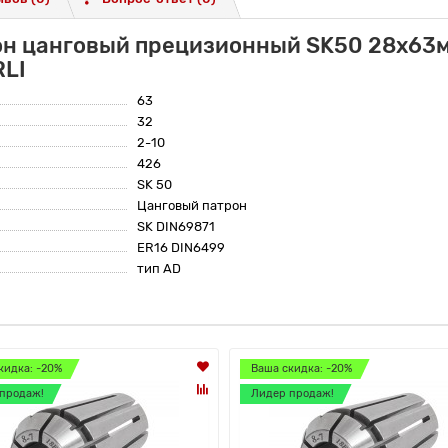
он цанговый прецизионный SK50 28x63мм
RLI
63
32
2-10
426
SK 50
Цанговый патрон
SK DIN69871
ER16 DIN6499
тип AD
кидка: -20%
Ваша скидка: -20%
продаж!
Лидер продаж!