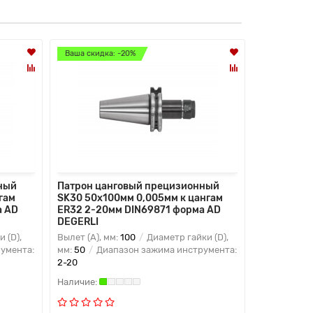
Ваша скидка: -20%
Ваша скидк
ный
Патрон цанговый прецизионный
Патрон ца
гам
SK30 50x100мм 0,005мм к цангам
SK40 22x1
а AD
ER32 2-20мм DIN69871 форма AD
ER16M min
DEGERLI
AD DEGERL
 (D),
Вылет (A), мм:
100
Диаметр гайки (D),
Вылет (A), 
умента:
мм:
50
Диапазон зажима инструмента:
мм:
22
Диа
2-20
2-10