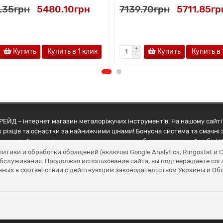
.35грн
5480.10грн
7139.70грн
5711.85гр
Купить
Купить в 1 клик
Купить
Купить в 
ЕЙД – інтернет магазин металоріжучих інструментів. На нашому сайті 
 різців та оснастки за найнижчими цінами! Бонусна система та смачні 
ртнерів Грамотні менеджери допоможуть зробити правильний вибір! К
литики и обработки обращений (включая Google Analytics, Ringostat 
обслуживания. Продолжая использование сайта, вы подтверждаете сог
нных в соответствии с действующим законодательством Украины и О