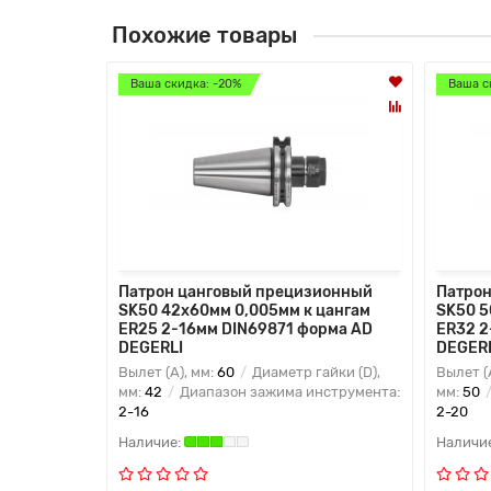
Похожие товары
Ваша скидка: -20%
Ваша с
Патрон цанговый прецизионный
Патрон
SK50 42x60мм 0,005мм к цангам
SK50 5
ER25 2-16мм DIN69871 форма AD
ER32 2
DEGERLI
DEGER
Вылет (A), мм:
60
Диаметр гайки (D),
Вылет (
мм:
42
Диапазон зажима инструмента:
мм:
50
2-16
2-20