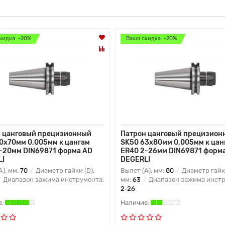
кидка: -20%
Ваша скидка: -20%
 цанговый прецизионный
Патрон цанговый прецизион
0x70мм 0,005мм к цангам
SK50 63x80мм 0,005мм к цан
-20мм DIN69871 форма AD
ER40 2-26мм DIN69871 форм
LI
DEGERLI
A), мм:
70
Диаметр гайки (D),
Вылет (A), мм:
80
Диаметр гайки
Диапазон зажима инструмента:
мм:
63
Диапазон зажима инстр
2-26